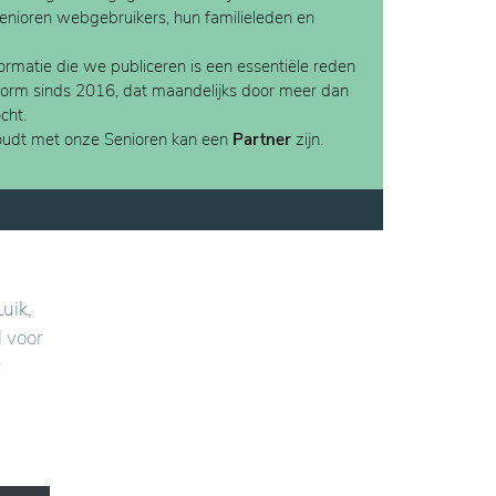
Senioren webgebruikers, hun familieleden en
rmatie die we publiceren is een essentiële reden
form sinds 2016, dat maandelijks door meer dan
cht.
houdt met onze Senioren kan een
Partner
zijn.
uik,
l voor
r
elzijn
jke