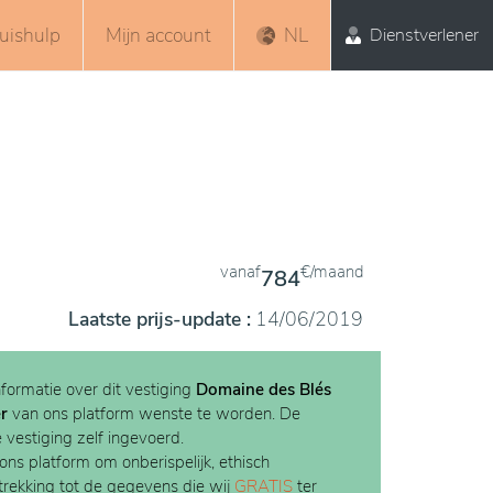
uishulp
Mijn account
NL
Dienstverlener
vanaf
€/maand
784
Laatste prijs-update :
14/06/2019
nformatie over dit vestiging
Domaine des Blés
r
van ons platform wenste te worden. De
e vestiging zelf ingevoerd.
 ons platform om onberispelijk, ethisch
etrekking tot de gegevens die wij
GRATIS
ter