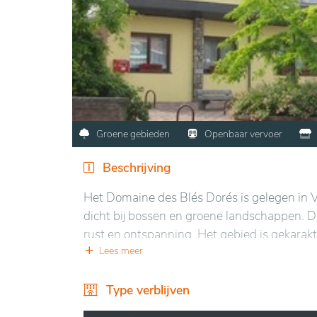
Groene gebieden
Openbaar vervoer
Beschrijving
Het Domaine des Blés Dorés is gelegen in Vil
dicht bij bossen en groene landschappen. De
rust en ontspanning. Het gebied is gekara
tuinen, die het mogelijk maken om te geniet
Lees meer
De instelling biedt een moderne en warme sf
Type verblijven
van de bewoners. De ruimtes zijn ontworpen