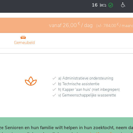
 veel aandacht besteed aan gezelligheid en autonomie, me
16
ctie aan te moedigen en de geest actief te houden. Deze plek
 een natuurlijke omgeving voor een aangename ervaring van
€
vanaf
26,00
/ dag
€
(+/-
784,00
/ maan
Gemeubeld
a) Administratieve ondersteuning
b) Technische assistentie
h) Kapper 'aan huis' (niet inbegrepen)
v) Gemeenschappelijke wasserette
nze Senioren en hun familie wilt helpen in hun zoektocht, neem d