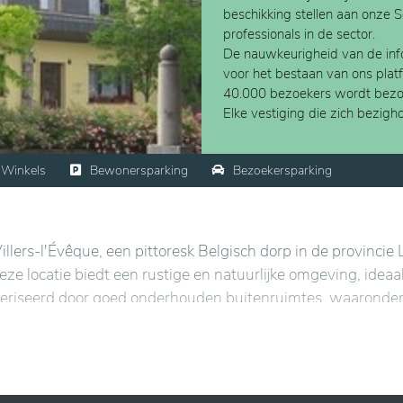
beschikking stellen aan onze 
professionals in de sector.
De nauwkeurigheid van de info
voor het bestaan van ons plat
40.000 bezoekers wordt bezo
Elke vestiging die zich bezig
Winkels
Bewonersparking
Bezoekersparking
lers-l'Évêque, een pittoresk Belgisch dorp in de provincie L
ze locatie biedt een rustige en natuurlijke omgeving, ideaa
kteriseerd door goed onderhouden buitenruimtes, waaronde
en van frisse lucht en de omliggende natuur.
eer, met faciliteiten die zijn afgestemd op het comfort en w
 om comfort en veiligheid te waarborgen, terwijl persoonli