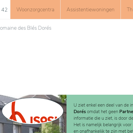
Woonzorgcentra
Assistentiewoningen
Th
 42
omaine des Blés Dorés
U ziet enkel een deel van de i
Dorés
omdat het geen
Partne
informatie die u ziet, is door d
Het is namelijk belangrijk voor
en onafhankelijk te zijn met b