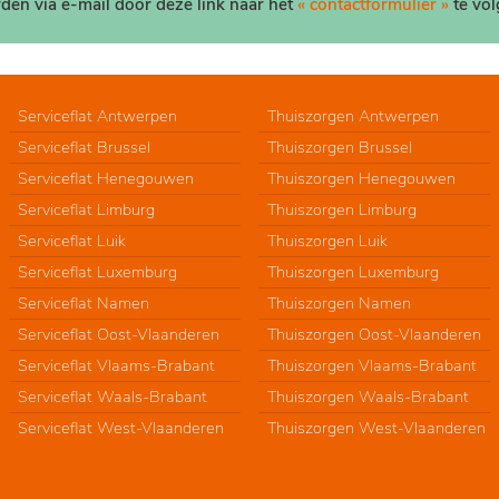
den via e-mail door deze link naar het
« contactformulier »
te vol
Serviceflat Antwerpen
Thuiszorgen Antwerpen
Serviceflat Brussel
Thuiszorgen Brussel
Serviceflat Henegouwen
Thuiszorgen Henegouwen
Serviceflat Limburg
Thuiszorgen Limburg
Serviceflat Luik
Thuiszorgen Luik
Serviceflat Luxemburg
Thuiszorgen Luxemburg
Serviceflat Namen
Thuiszorgen Namen
Serviceflat Oost-Vlaanderen
Thuiszorgen Oost-Vlaanderen
Serviceflat Vlaams-Brabant
Thuiszorgen Vlaams-Brabant
Serviceflat Waals-Brabant
Thuiszorgen Waals-Brabant
Serviceflat West-Vlaanderen
Thuiszorgen West-Vlaanderen