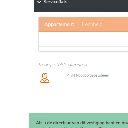
zorgdiensten worden aangeboden. Er wordt
Serviceflats
verschillende activiteiten om sociale intera
combineert comfort, kwaliteitsdiensten en
leven.
Appartement
- 1 eenheid
Voorgestelde diensten
w) Noodoproepsysteem
Als u de directeur van dit vestiging bent en o