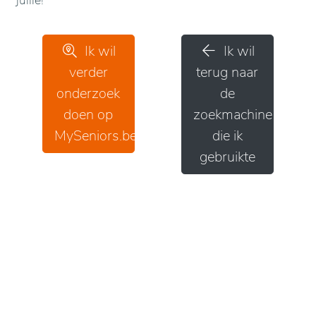
jullie!
Ik wil
Ik wil
verder
terug naar
onderzoek
de
doen op
zoekmachine
MySeniors.be
die ik
gebruikte