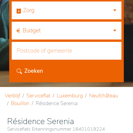
Zorg
Budget
Zoeken
Verblijf
Serviceflat
Luxemburg
Neufchâteau
Bouillon
Résidence Serenia
Résidence Serenia
Serviceflats Erkenningsnummer 18401019224