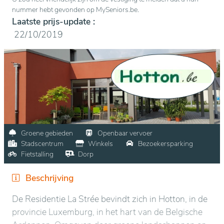
nummer hebt gevonden op MySeniors.be.
Laatste prijs-update :
22/10/2019
Groene gebieden
Openbaar vervoer
Stadscentrum
Winkels
Bezoekersparking
Fietstalling
Dorp
Beschrijving
De Residentie La Strée bevindt zich in Hotton, in de
provincie Luxemburg, in het hart van de Belgische