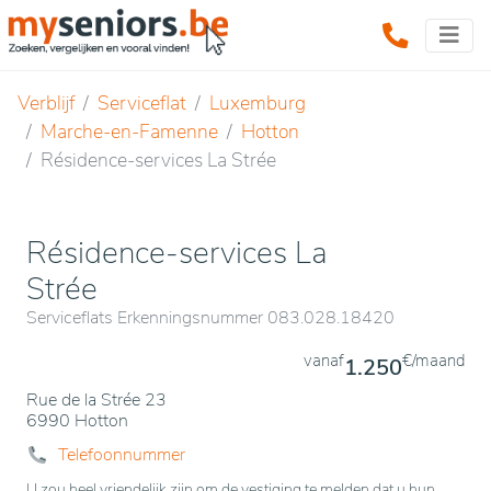
Verblijf
Serviceflat
Luxemburg
Marche-en-Famenne
Hotton
Résidence-services La Strée
Résidence-services La
Strée
Serviceflats Erkenningsnummer 083.028.18420
vanaf
€/maand
1.250
Rue de la Strée 23
6990 Hotton
Telefoonnummer
U zou heel vriendelijk zijn om de vestiging te melden dat u hun