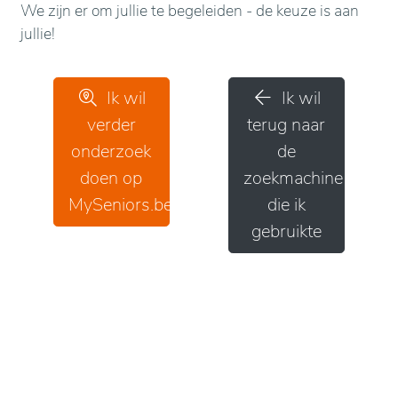
We zijn er om jullie te begeleiden - de keuze is aan
jullie!
Ik wil
Ik wil
verder
terug naar
onderzoek
de
doen op
zoekmachine
MySeniors.be
die ik
gebruikte