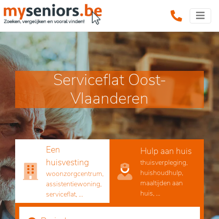
Serviceflat Oost-
Vlaanderen
Een
Hulp aan huis
huisvesting
thuisverpleging,
huishoudhulp,
woonzorgcentrum,
maaltijden aan
assistentiewoning,
huis, ...
serviceflat, ...