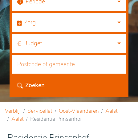
Periode
Zorg
Budget
Zoeken
Verblijf
Serviceflat
Oost-Vlaanderen
Aalst
Aalst
Residentie Prinsenhof
Residentie Prinsenhof