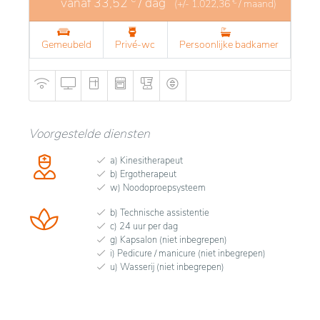
vanaf
33,52
/ dag
€
(+/-
1.022,36
/ maand)
Gemeubeld
Privé-wc
Persoonlijke badkamer
Voorgestelde diensten
a) Kinesitherapeut
b) Ergotherapeut
w) Noodoproepsysteem
b) Technische assistentie
c) 24 uur per dag
g) Kapsalon (niet inbegrepen)
i) Pedicure / manicure (niet inbegrepen)
u) Wasserij (niet inbegrepen)