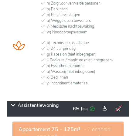
n) Zorg voor verwarde personen
o) Parkinson
p) Paliatieve zorgen
u) Weggelopen bewoners
v) Medische nachtbewaking
w) Noodoproepsysteem
b) Technische assistentie
c) 24 uur per dag
g) Kapsalon (niet inbegrepen)
i) Pedicure / manicure (niet inbegrepen)
o) Fysiotherapieruimte
u) Wasserij (niet inbegrepen)
x) Bedlinnen
y) Incontinentiemateriaal
Assistentiewoning
69
Appartement 75 - 125m²
- 1 eenheid
€