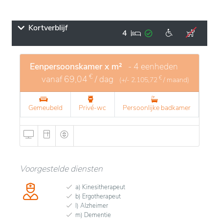
Kortverblijf
4
Eenpersoonskamer x m²
- 4 eenheden
€
vanaf
69,04
/ dag
€
(+/-
2.105,72
/ maand)
Gemeubeld
Privé-wc
Persoonlijke badkamer
Voorgestelde diensten
a) Kinesitherapeut
b) Ergotherapeut
l) Alzheimer
m) Dementie