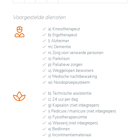
Voorgestelde diensten
a) Kinesitherapeut
b) Ergotherapeut
l) Alzheimer
m) Dementie
n) Zorg voor verwarde personen
o) Parkinson
p) Paliatieve zorgen
u) Weggelopen bewoners
v) Medische nachtbewaking
w) Noodoproepsysteem
b) Technische assistentie
c) 24 uur per dag
g) Kapsalon (niet inbegrepen)
i) Pedicure / manicure (niet inbegrepen)
o) Fysiotherapieruimte
u) Wasserij (niet inbegrepen)
x) Bedlinnen
y) Incontinentiemateriaal