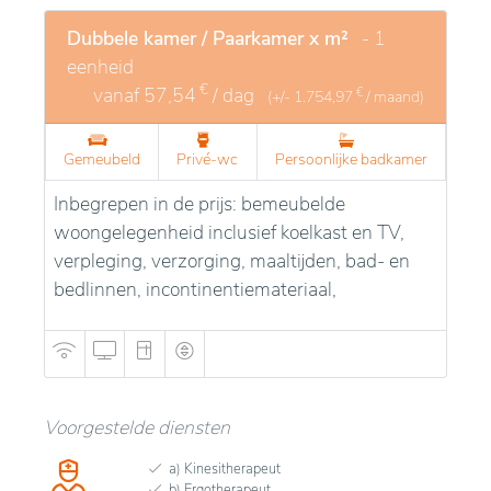
Dubbele kamer / Paarkamer x m²
- 1
eenheid
€
vanaf
57,54
/ dag
€
(+/-
1.754,97
/ maand)
Gemeubeld
Privé-wc
Persoonlijke badkamer
Inbegrepen in de prijs: bemeubelde
woongelegenheid inclusief koelkast en TV,
verpleging, verzorging, maaltijden, bad- en
bedlinnen, incontinentiemateriaal,
Voorgestelde diensten
a) Kinesitherapeut
b) Ergotherapeut