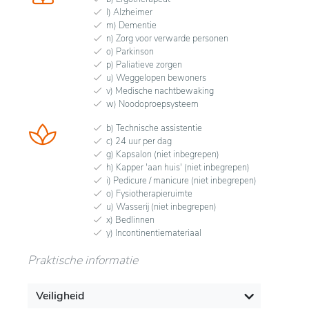
l) Alzheimer
m) Dementie
n) Zorg voor verwarde personen
o) Parkinson
p) Paliatieve zorgen
u) Weggelopen bewoners
v) Medische nachtbewaking
w) Noodoproepsysteem
b) Technische assistentie
c) 24 uur per dag
g) Kapsalon (niet inbegrepen)
h) Kapper 'aan huis' (niet inbegrepen)
i) Pedicure / manicure (niet inbegrepen)
o) Fysiotherapieruimte
u) Wasserij (niet inbegrepen)
x) Bedlinnen
y) Incontinentiemateriaal
Praktische informatie
Veiligheid