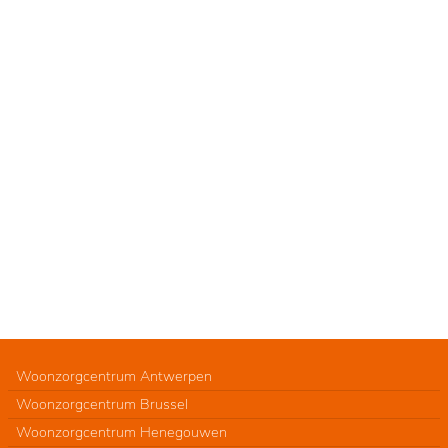
Woonzorgcentrum Antwerpen
Woonzorgcentrum Brussel
Woonzorgcentrum Henegouwen