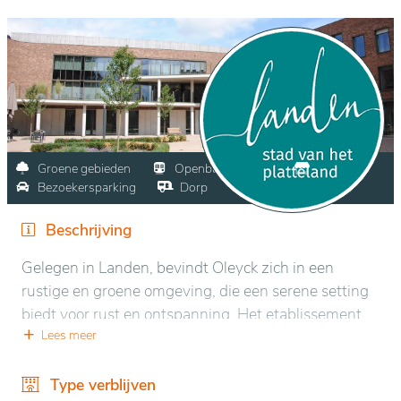
Groene gebieden
Openbaar vervoer
Winkels
Bezoekersparking
Dorp
Beschrijving
Gelegen in Landen, bevindt Oleyck zich in een
rustige en groene omgeving, die een serene setting
biedt voor rust en ontspanning. Het etablissement
ligt te midden van een natuurlijke omgeving,
Lees meer
omringd door goed onderhouden parken en tuinen,
waardoor bewoners kunnen genieten van
Type verblijven