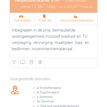
Eenpersoonskamer x m²
- 6 eenheden
€
vanaf
71,56
/ dag
€
(+/-
2.182,58
/ maand)
Gemeubeld
Privé-wc
Persoonlijke badkamer
Inbegrepen in de prijs: bemeubelde
woongelegenheid inclusief koelkast en TV,
verpleging, verzorging, maaltijden, bad- en
bedlinnen, incontinentiemateriaal
Voorgestelde diensten
a) Kinesitherapeut
b) Ergotherapeut
l) Alzheimer
m) Dementie
n) Zorg voor verwarde personen