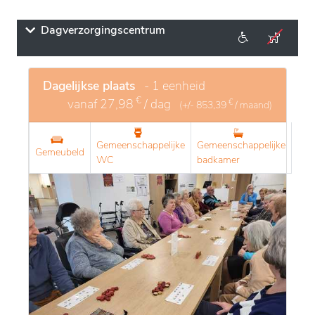
Dagverzorgingscentrum
Dagelijkse plaats
- 1 eenheid
€
vanaf
27,98
/ dag
€
(+/-
853,39
/ maand)
Gemeenschappelijke
Gemeenschappelijke
Gemeubeld
WC
badkamer