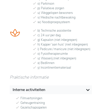
o) Parkinson
p) Paliatieve zorgen
u) Weggelopen bewoners
v) Medische nachtbewaking
w) Noodoproepsysteem
b) Technische assistentie
c) 24 uur per dag
g) Kapsalon (niet inbegrepen)
h) Kapper 'aan huis' (niet inbegrepen)
i) Pedicure / manicure (niet inbegrepen)
o) Fysiotherapieruimte
u) Wasserij (niet inbegrepen)
x) Bedlinnen
y) Incontinentiemateriaal
Praktische informatie
Interne activiteiten
Filmvertoningen
Geheugentraining
Gezelschapsspelen