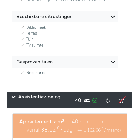
Beschikbare uitrustingen
Bibliotheek
Terras
Tuin
TV ruimte
Gesproken talen
Nederlands
Assistentiewoning
40
Appartement x m²
- 40 eenheden
€
vanaf
38,12
/ dag
€
(+/-
1.162,66
/ maand)