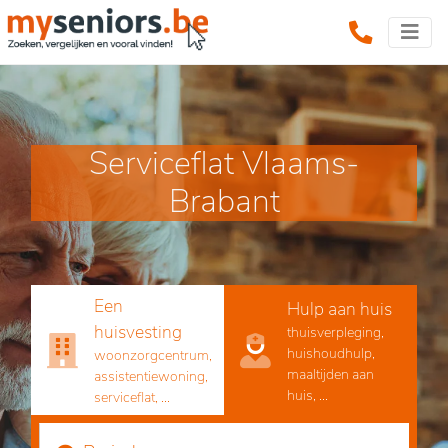
Serviceflat Vlaams-
Brabant
Een
Hulp aan huis
huisvesting
thuisverpleging,
huishoudhulp,
woonzorgcentrum,
maaltijden aan
assistentiewoning,
huis, ...
serviceflat, ...