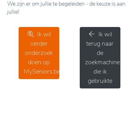
We zijn er om jullie te begeleiden - de keuze is aan
jullie!
Ik wil
Ik wil
verder
terug naar
onderzoek
de
doen op
zoekmachine
MySeniors.be
die ik
gebruikte