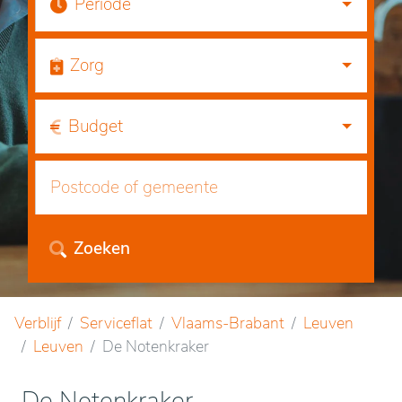
Periode
Zorg
Budget
Zoeken
Verblijf
Serviceflat
Vlaams-Brabant
Leuven
Leuven
De Notenkraker
De Notenkraker