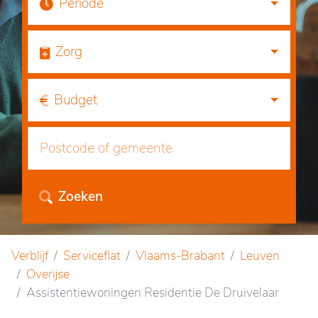
Periode
Zorg
Budget
Zoeken
Verblijf
Serviceflat
Vlaams-Brabant
Leuven
Overijse
Assistentiewoningen Residentie De Druivelaar