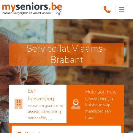
Serviceflat Vlaams-
Brabant
Een
Hulp aan huis
huisvesting
thuisverpleging,
huishoudhulp,
woonzorgcentrum,
maaltijden aan
assistentiewoning,
huis, ...
serviceflat, ...