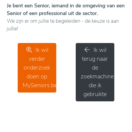
Je bent een Senior, iemand in de omgeving van een
Senior of een professional uit de sector.
We zijn er om jullie te begeleiden - de keuze is aan
jullie!
Ik wil
Ik wil
verder
terug naar
onderzoek
de
doen op
zoekmachine
MySeniors.be
die ik
gebruikte