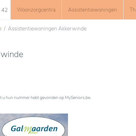
Woonzorgcentra
Assistentiewoningen
Th
 42
e
Assistentiewoningen Akkerwinde
rwinde
n dat u hun nummer hebt gevonden op MySeniors.be.