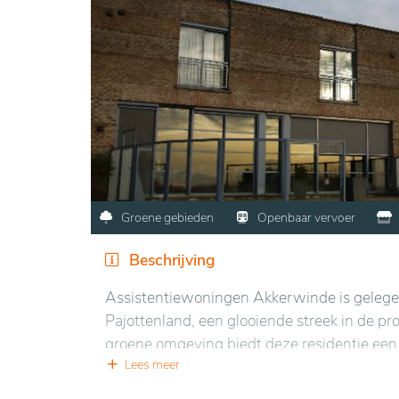
Groene gebieden
Openbaar vervoer
Beschrijving
Assistentiewoningen Akkerwinde is gelegen 
Pajottenland, een glooiende streek in de pr
groene omgeving biedt deze residentie een s
Lees meer
Dichtbij lokale winkels en gezondheidsdie