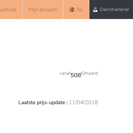
uishulp
Mijn account
NL
Dienstverlener
vanaf
€/maand
508
Laatste prijs-update :
11/04/2018