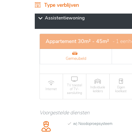
toegang tot voorzieningen. De bewoners 
Type verblijven
te voldoen aan de behoeften van ouderen di
ondersteuning. De faciliteiten omvatten ge
Assistentiewoning
toegewijd team van professionals om 24/7 v
wie wil genieten van een rustige retraite en
gemeenschap.
Appartement 30m² - 45m²
- 1 eenh
Gemeubeld
TV toestel
Individuele
Eigen
Internet
of TV-
kelders
koelkast
aansluiting
Voorgestelde diensten
w) Noodoproepsysteem