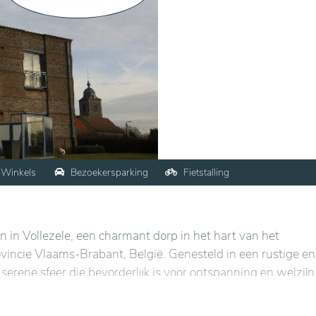
Winkels
Bezoekersparking
Fietstalling
in Vollezele, een charmant dorp in het hart van het
ovincie Vlaams-Brabant, België. Genesteld in een rustige en
erene sfeer die bevorderlijk is voor ontspanning en welzijn
nsten combineert Akkerwinde landelijke charme met gemakke