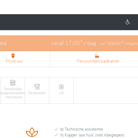
genieten van moderne en comfortabele woningen, ontworp
e op zoek zijn naar onafhankelijkheid met de nodige
zellige gemeenschappelijke ruimtes, aangelegde tuinen en 
eiligheid en assistentie te garanderen. Akkerwinde is ideaa
 tegelijkertijd verbonden wil blijven met een levendige
€
eid
vanaf
17,00
/ dag
€
(+/-
508,00
/ maan
Privé-wc
Persoonlijke badkamer
Persoonlijke
keukentoestellen
Kitchenette
Lift
- microwave
b) Technische assistentie
h) Kapper 'aan huis' (niet inbegrepen)