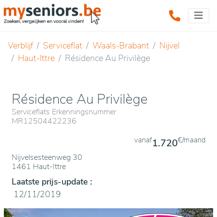
Verblijf
Serviceflat
Waals-Brabant
Nijvel
Haut-Ittre
Résidence Au Privilège
Résidence Au Privilège
Serviceflats Erkenningsnummer
MR12504422236
vanaf
€/maand
1.720
Nijvelsesteenweg 30
1461 Haut-Ittre
Laatste prijs-update :
12/11/2019