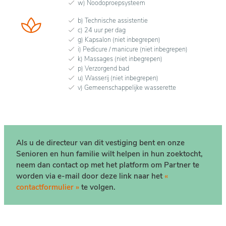
w) Noodoproepsysteem
b) Technische assistentie
c) 24 uur per dag
g) Kapsalon (niet inbegrepen)
i) Pedicure / manicure (niet inbegrepen)
k) Massages (niet inbegrepen)
p) Verzorgend bad
u) Wasserij (niet inbegrepen)
v) Gemeenschappelijke wasserette
Als u de directeur van dit vestiging bent en onze
Senioren en hun familie wilt helpen in hun zoektocht,
neem dan contact op met het platform om Partner te
worden via e-mail door deze link naar het
«
contactformulier »
te volgen.