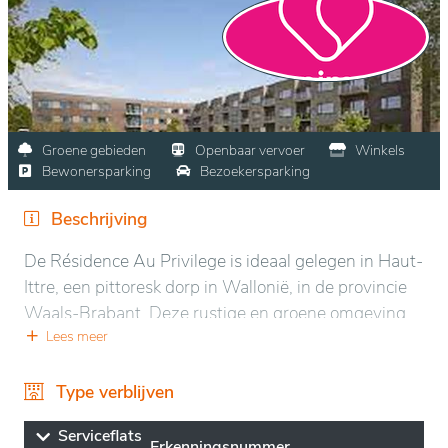
Groene gebieden
Openbaar vervoer
Winkels
Bewonersparking
Bezoekersparking
Beschrijving
De Résidence Au Privilege is ideaal gelegen in Haut-
Ittre, een pittoresk dorp in Wallonië, in de provincie
Waals-Brabant. Deze rustige en groene omgeving
biedt een nabijheid van de natuur en is tegelijkertijd
Lees meer
dicht bij lokale voorzieningen. De serene omgeving is
ideaal voor ontspanning en welzijn, met verzorgde
Type verblijven
tuinen en uitnodigende buitenruimtes.
Serviceflats
Erkenningsnummer