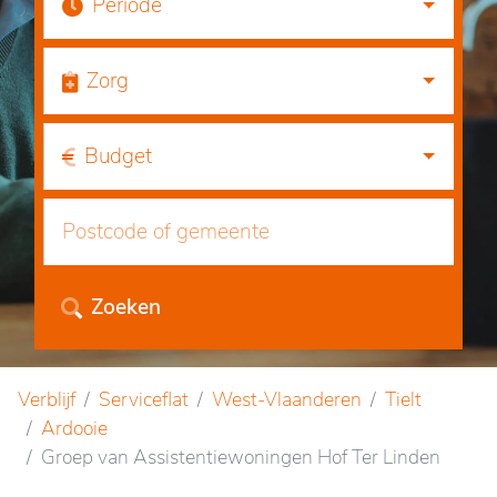
Periode
Zorg
Budget
Zoeken
Verblijf
Serviceflat
West-Vlaanderen
Tielt
Ardooie
Groep van Assistentiewoningen Hof Ter Linden