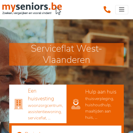
Serviceflat West-
Vlaanderen
Een
Hulp aan huis
huisvesting
thuisverpleging,
huishoudhulp,
woonzorgcentrum,
maaltijden aan
assistentiewoning,
huis, ...
serviceflat, ...