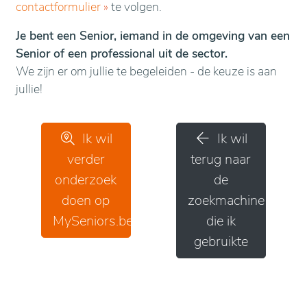
contactformulier
»
te volgen.
Je bent een Senior, iemand in de omgeving van een
Senior of een professional uit de sector.
We zijn er om jullie te begeleiden - de keuze is aan
jullie!
Ik wil
Ik wil
verder
terug naar
onderzoek
de
doen op
zoekmachine
MySeniors.be
die ik
gebruikte