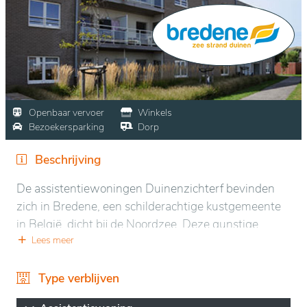
Openbaar vervoer
Winkels
Bezoekersparking
Dorp
Beschrijving
De assistentiewoningen Duinenzichterf bevinden
zich in Bredene, een schilderachtige kustgemeente
in België, dicht bij de Noordzee. Deze gunstige
locatie biedt een rustige en aangename omgeving,
Lees meer
omgeven door duinen en een mooi strand, ideaal
voor ontspannende wandelingen en
Type verblijven
buitenactiviteiten. De directe omgeving is groen en