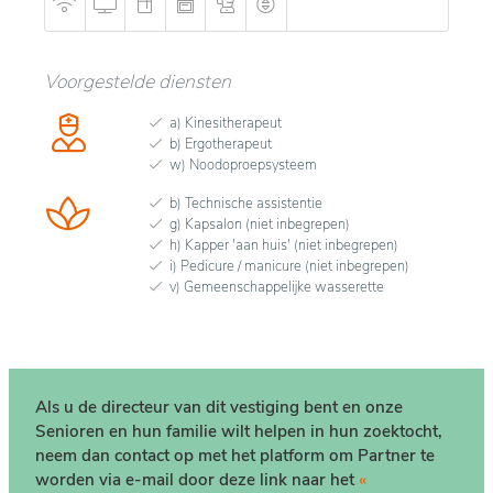
Voorgestelde diensten
a) Kinesitherapeut
b) Ergotherapeut
w) Noodoproepsysteem
b) Technische assistentie
g) Kapsalon (niet inbegrepen)
h) Kapper 'aan huis' (niet inbegrepen)
i) Pedicure / manicure (niet inbegrepen)
v) Gemeenschappelijke wasserette
Als u de directeur van dit vestiging bent en onze
Senioren en hun familie wilt helpen in hun zoektocht,
neem dan contact op met het platform om Partner te
worden via e-mail door deze link naar het
«