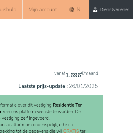
uishulp
Mijn account
NL
Dienstverlener
vanaf
€/maand
1.696
Laatste prijs-update :
26/01/2025
nformatie over dit vestiging
Residentie Ter
r
van ons platform wenste te worden. De
e vestiging zelf ingevoerd.
 ons platform om onberispelijk, ethisch
etrekking tot de gegevens die wij
GRATIS
ter