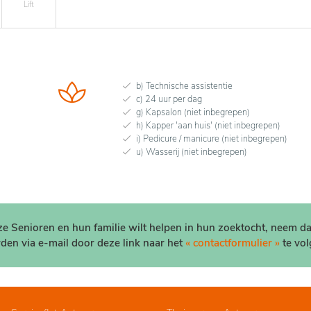
Lift
b) Technische assistentie
c) 24 uur per dag
g) Kapsalon (niet inbegrepen)
h) Kapper 'aan huis' (niet inbegrepen)
i) Pedicure / manicure (niet inbegrepen)
u) Wasserij (niet inbegrepen)
nze Senioren en hun familie wilt helpen in hun zoektocht, neem d
den via e-mail door deze link naar het
« contactformulier »
te vol