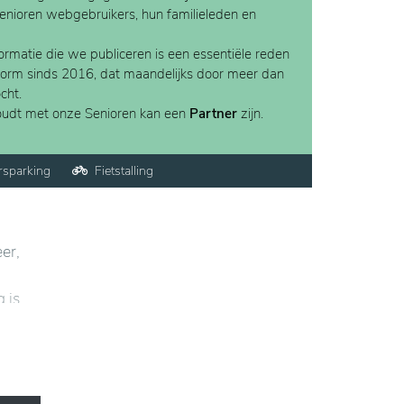
Senioren webgebruikers, hun familieleden en
rmatie die we publiceren is een essentiële reden
form sinds 2016, dat maandelijks door meer dan
cht.
houdt met onze Senioren kan een
Partner
zijn.
rsparking
Fietstalling
er,
 is
als
lijks