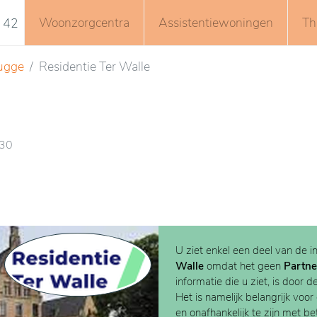
Woonzorgcentra
Assistentiewoningen
Th
 42
ugge
Residentie Ter Walle
930
U ziet enkel een deel van de i
Walle
omdat het geen
Partne
informatie die u ziet, is door d
Het is namelijk belangrijk voor
en onafhankelijk te zijn met b