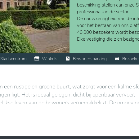
beschikking stellen aan onze 
professionals in de sector.
De nauwkeurigheid van de info
voor het bestaan van ons plat
40.000 bezoekers wordt bezo
Elke vestiging die zich bezig
Stadscentrum
Winkels
Bewonersparking
Bezoeke
in een rustige en groene buurt, wat zorgt voor een kalme sfe
ingen ligt. Het is ideaal gelegen, dicht bij openbaar vervoer,
lijkse leven van de bewoners vergemakkelijkt. De omgeving
uitenruimtes en een rustige setting. De residentie biedt
, waaronder moderne en toegankelijke appartementen, even
n, zoals medische zorg, huishoudelijke hulp en sociale
ners in staat om hun autonomie te behouden, terwijl ze dage