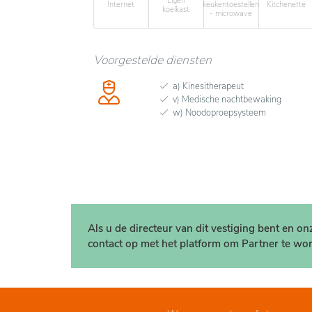
Eigen
Internet
keukentoestellen
Kitchenette
koelkast
- microwave
Voorgestelde diensten
a) Kinesitherapeut
v) Medische nachtbewaking
w) Noodoproepsysteem
Als u de directeur van dit vestiging bent en o
contact op met het platform om Partner te wor