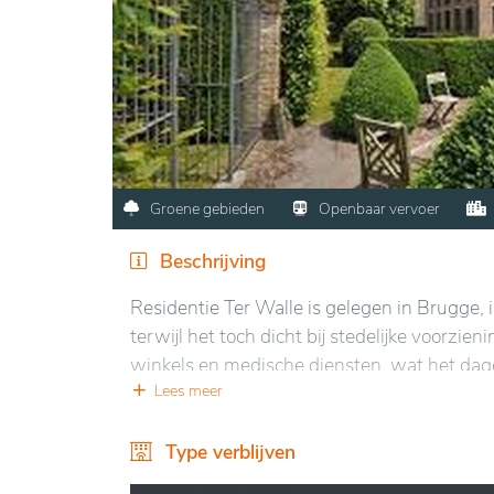
Groene gebieden
Openbaar vervoer
Beschrijving
Residentie Ter Walle is gelegen in Brugge, 
terwijl het toch dicht bij stedelijke voorzien
winkels en medische diensten, wat het dage
aangenaam en veilig, met goed aangelegde b
Lees meer
verschillende mogelijkheden voor senioren
diensten die zijn afgestemd op hun behoefte
Type verblijven
activiteiten. Deze diensten stellen de bewo