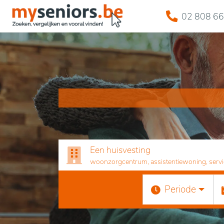
02 808 66
Een huisvesting
woonzorgcentrum, assistentiewoning, servicef
Periode