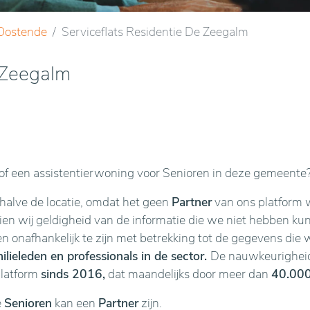
Oostende
Serviceflats Residentie De Zeegalm
e Zeegalm
f een assistentierwoning voor Senioren in deze gemeente
ehalve de locatie, omdat het geen
Partner
van ons platform w
n wij geldigheid van de informatie die we niet hebben kunne
en onafhankelijk te zijn met betrekking tot de gegevens die 
lieleden en professionals in de sector.
De nauwkeurigheid 
platform
sinds 2016,
dat maandelijks door meer dan
40.000
e
Senioren
kan een
Partner
zijn.