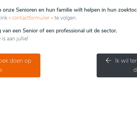
en onze Senioren en hun familie wilt helpen in hun zoektoc
link
«
contactformulier
»
te volgen.
van een Senior of een professional uit de sector.
is aan jullie!
zoek doen op
Ik wil t
e
d