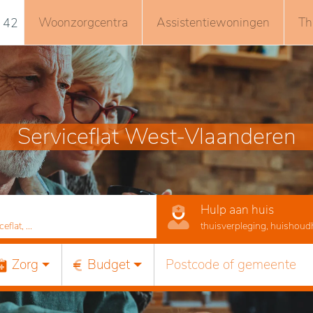
Woonzorgcentra
Assistentiewoningen
Th
 42
Serviceflat West-Vlaanderen
Hulp aan huis
lat, ...
thuisverpleging, huishoudhu
Zorg
Budget