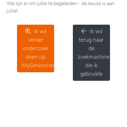
We zijn er om jullie te begeleiden - de keuze is aan
jullie!
Ik wil
Ik wil
verder
terug naar
onderzoek
de
doen op
zoekmachine
MySeniors.be
die ik
gebruikte