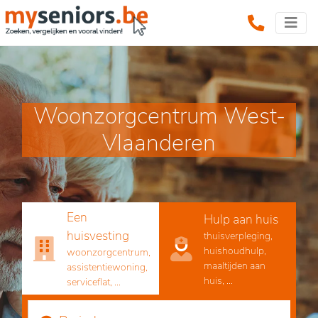
Woonzorgcentrum West-
Vlaanderen
Een
Hulp aan huis
huisvesting
thuisverpleging,
huishoudhulp,
woonzorgcentrum,
maaltijden aan
assistentiewoning,
huis, ...
serviceflat, ...