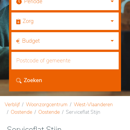
Periode
Zorg
Budget
Zoeken
Verblijf
Woonzorgcentrum
West-Vlaanderen
Oostende
Oostende
Serviceflat Stijn
Serviceflat Stijn