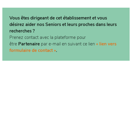
Vous êtes dirigeant de cet établissement et vous
désirez aider nos Seniors et leurs proches dans
leurs
recherches ?
Prenez contact avec la plateforme pour
être
Partenaire
par e-mail en suivant ce lien
« lien vers
formulaire de contact »
.