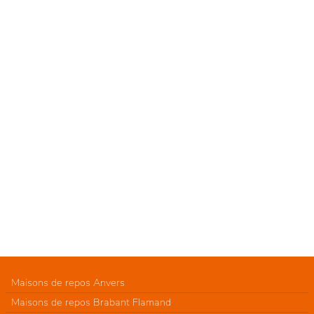
Maisons de repos Anvers
Maisons de repos Brabant Flamand