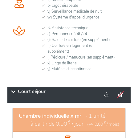
b) Ergothérapeute
v) Surveillance médicale de nuit
w) Système d'appel d'urgence
b) Assistance technique
c) Permanence 24h/24
g) Salon de coiffure (en supplément)
h) Coiffure en logement (en
supplément)
i) Pédicure / manucure (en supplément)
x) Linge de literie
y) Matériel d'incontinence
Court séjour
Chambre individuelle x m²
- 1 unité
€
à partir de
0,00
/ jour
€
(+/-
0,00
/ mois)