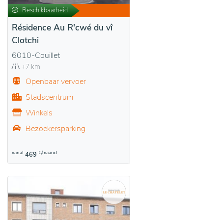
Beschikbaarheid
Résidence Au R'cwé du vî
Clotchi
6010-Couillet
+7 km
Openbaar vervoer
Stadscentrum
Winkels
Bezoekersparking
vanaf
€/maand
469