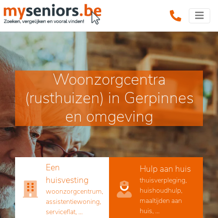
Woonzorgcentra
(rusthuizen) in Gerpinnes
en omgeving
Een
Hulp aan huis
huisvesting
thuisverpleging,
huishoudhulp,
woonzorgcentrum,
maaltijden aan
assistentiewoning,
huis, ...
serviceflat, ...