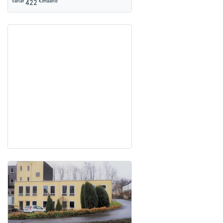
vanaf
€/maand
422