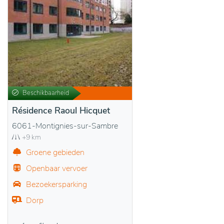
Beschikbaarheid
Résidence Raoul Hicquet
6061-Montignies-sur-Sambre
+9 km
Groene gebieden
Openbaar vervoer
Bezoekersparking
Dorp