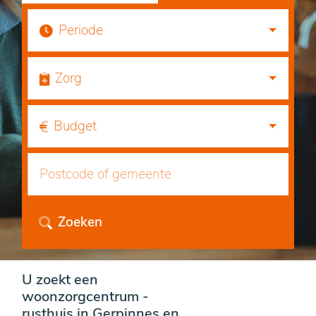
Periode
Zorg
Budget
Zoeken
U zoekt een
woonzorgcentrum -
rusthuis in Gerpinnes en