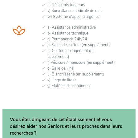
u) Résidents fugueurs
v) Surveillance médicale de nuit
w) Système d'appel d'urgence
a) Assistance administrative
b) Assistance technique
c) Permanence 24h/24
g) Salon de coiffure (en supplément)
h) Coiffure en logement (en
supplément)
i) Pédicure / manucure (en supplément)
o) Salle de kiné
u) Blanchisserie (en supplément)
x) Linge de literie
y) Matériel d'incontinence
Vous êtes dirigeant de cet établissement et vous
désirez aider nos Seniors et leurs proches dans
leurs
recherches ?