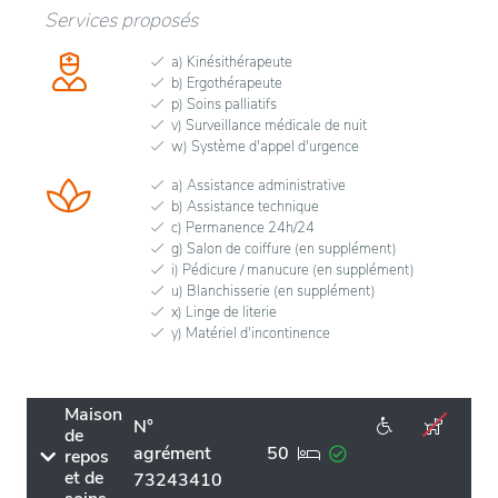
Services proposés
a) Kinésithérapeute
b) Ergothérapeute
p) Soins palliatifs
v) Surveillance médicale de nuit
w) Système d'appel d'urgence
a) Assistance administrative
b) Assistance technique
c) Permanence 24h/24
g) Salon de coiffure (en supplément)
i) Pédicure / manucure (en supplément)
u) Blanchisserie (en supplément)
x) Linge de literie
y) Matériel d'incontinence
Maison
N°
de
agrément
50
repos
et de
73243410