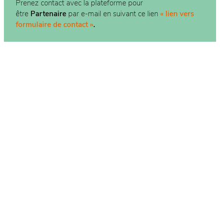
Prenez contact avec la plateforme pour
être
Partenaire
par e-mail en suivant ce lien
« lien vers
formulaire de contact »
.