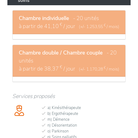
soins
Chambre individuelle
- 20 unités
€
à partir de
41,10
/ jour
€
(+/-
1.253,55
/ mois)
Chambre double / Chambre couple
- 20
unités
€
à partir de
38,37
/ jour
€
(+/-
1.170,28
/ mois)
Services proposés
a) Kinésithérapeute
b) Ergothérapeute
m) Démence
n) Désorientation
o) Parkinson
p) Soins palliatifs