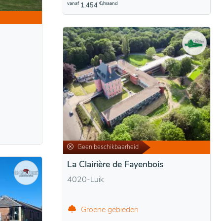
vanaf
€/maand
1.454
Geen beschikbaarheid
La Clairière de Fayenbois
4020-Luik
Groene gebieden