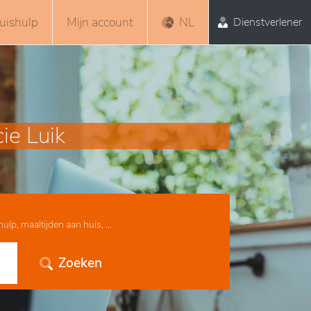
uishulp
Mijn account
NL
Dienstverlener
ie Luik
lp, maaltijden aan huis, ...
Zoeken