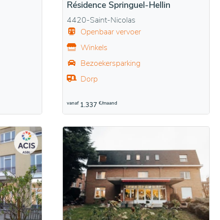
Résidence Springuel-Hellin
4420-Saint-Nicolas
Openbaar vervoer
Winkels
Bezoekersparking
Dorp
vanaf
€/maand
1.337