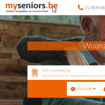
02 808 66
Woonzo
Een huisvesting
woonzorgcentrum, assistentiewoning, servicef
Periode