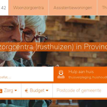
Woonzorgcentra
Assistentiewoningen
Th
 42
rgcentra (rusthuizen) in Provinc
Hulp aan huis
lat, ...
thuisverpleging, huishoudhu
Zorg
Budget