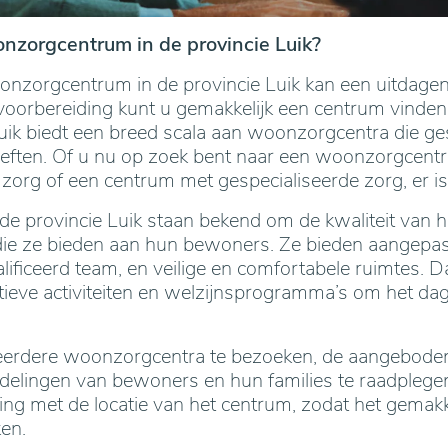
nzorgcentrum in de provincie Luik?
nzorgcentrum in de provincie Luik kan een uitdagen
n voorbereiding kunt u gemakkelijk een centrum vinde
uik biedt een breed scala aan woonzorgcentra die ges
oeften. Of u nu op zoek bent naar een woonzorgcent
org of een centrum met gespecialiseerde zorg, er is
e provincie Luik staan bekend om de kwaliteit van 
die ze bieden aan hun bewoners. Ze bieden aangepas
lificeerd team, en veilige en comfortabele ruimtes. 
ieve activiteiten en welzijnsprogramma’s om het dag
meerdere woonzorgcentra te bezoeken, de aangeboden
rdelingen van bewoners en hun families te raadplege
ng met de locatie van het centrum, zodat het gemakke
en.