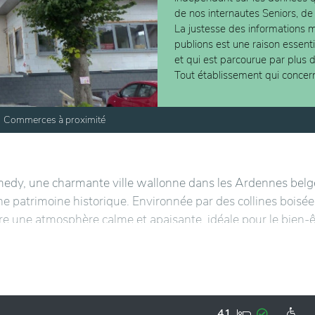
de nos internautes Seniors, de
La justesse des informations m
publions est une raison essent
et qui est parcourue par plus 
Tout établissement qui concer
Commerces à proximité
medy, une charmante ville wallonne dans les Ardennes belg
e patrimoine historique. Environnée par des collines boisée
ffre une atmosphère calme et apaisante, idéale pour le bien-ê
centre animé, est à proximité de nombreux sites naturels et
 Fagnes-Eifel.
 aux besoins des résidents, offrant un environnement sécur
ux, des chambres spacieuses et une équipe professionnell
41