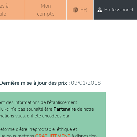
es à
Mon
FR
Professionnel
ile
compte
Dernière mise à jour des prix :
09/01/2018
nt des informations de l'établissement
lui-ci n’a pas souhaité être
Partenaire
de notre
rmations vues, ont été encodées par
teforme d’être irréprochable, éthique et
 que nous mettons
GRATUITEMENT
à disposition