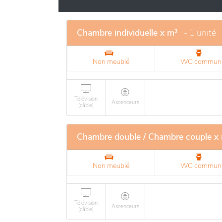
garantissent un suivi personnalisé. L'emplac
restant proche des commerces et services loca
proposées pour stimuler l'esprit et encourage
Chambre individuelle x m²
- 1 unité
Non meublé
WC commun
Télévision
Ascenceurs
(câble)
Chambre double / Chambre couple x
Non meublé
WC commun
Télévision
Ascenceurs
(câble)