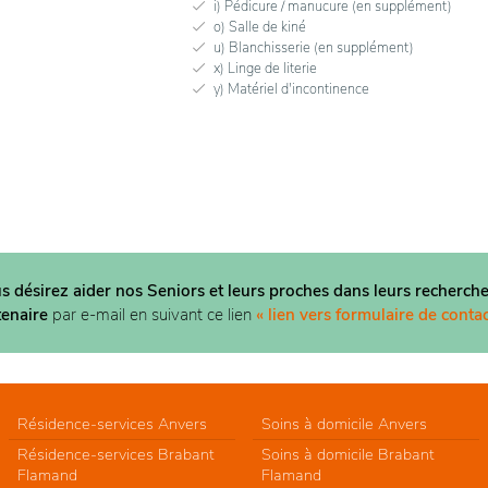
i) Pédicure / manucure (en supplément)
o) Salle de kiné
u) Blanchisserie (en supplément)
x) Linge de literie
y) Matériel d'incontinence
us désirez aider nos Seniors et leurs proches dans
leurs recherche
tenaire
par e-mail en suivant ce lien
« lien vers formulaire de contac
Résidence-services Anvers
Soins à domicile Anvers
Résidence-services Brabant
Soins à domicile Brabant
Flamand
Flamand