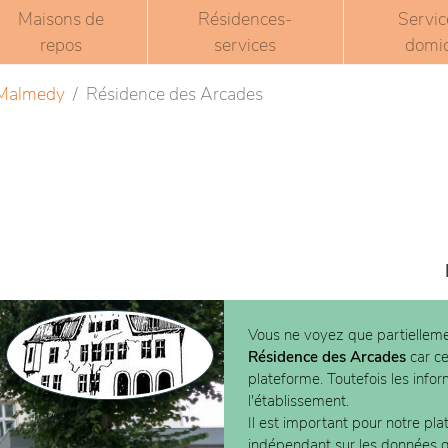
Maisons de
Résidences-
Servic
repos
services
domic
Malmedy
Résidence des Arcades
Vous ne voyez que partielleme
Résidence des Arcades
car ce
plateforme. Toutefois les info
l'établissement.
Il est important pour notre pla
indépendant sur les données