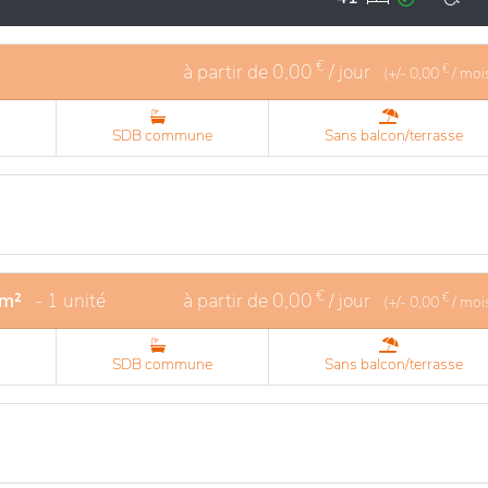
ement privilégié permet de profiter de la tranquillité tout e
ux, facilitant ainsi la vie quotidienne. Des activités variée
r la convivialité.
€
à partir de
0,00
/ jour
€
(+/-
0,00
/ moi
SDB commune
Sans balcon/terrasse
€
 m²
- 1 unité
à partir de
0,00
/ jour
€
(+/-
0,00
/ moi
SDB commune
Sans balcon/terrasse