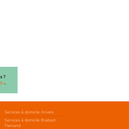
s ?
t »
.
Services à domicile Anvers
Services à domicile Brabant
Flamand