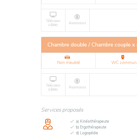
Télévision
Ascenceurs
(câble)
Chambre double / Chambre couple x
Non meublé
WC commun
Télévision
Ascenceurs
(câble)
Services proposés
a) Kinésithérapeute
b) Ergothérapeute
d) Logopédie