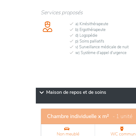
Services proposés
a) Kinésithérapeute
b) Ergothérapeute
d) Logopédie
p) Soins palliatifs
v) Surveillance médicale de nuit
w) Système d'appel d'urgence
Maison de repos et de soins
Chambre individuelle x m²
- 1 unité
Non meublé
WC commun