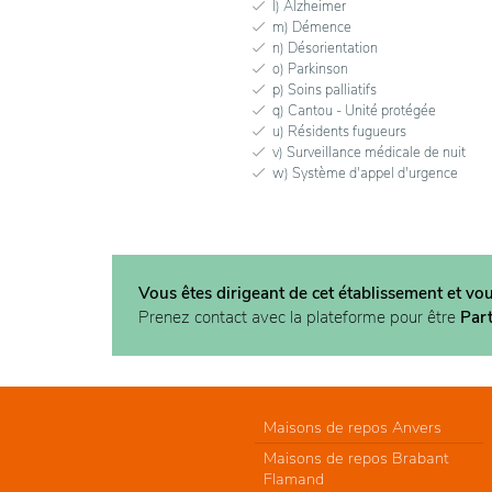
l) Alzheimer
m) Démence
n) Désorientation
o) Parkinson
p) Soins palliatifs
q) Cantou - Unité protégée
u) Résidents fugueurs
v) Surveillance médicale de nuit
w) Système d'appel d'urgence
Vous êtes dirigeant de cet établissement et vo
Prenez contact avec la plateforme pour être
Par
Maisons de repos Anvers
Maisons de repos Brabant
Flamand