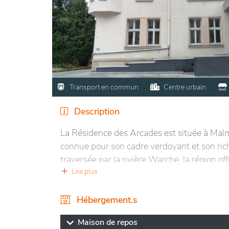
Transport en commun
Centre urbain
Description
La Résidence des Arcades est située à Mal
connue pour son cadre verdoyant et son rich
traversée par la rivière Warche, la région o
La ville, avec ses rues pittoresques et son 
Lire plus
touristiques, tels que le parc naturel Hautes
Hébergement.s
Les installations sont modernes et adaptées
confortable. Des espaces communs chaleure
Maison de repos