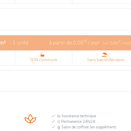
€
 m²
- 1 unité
à partir de
0,00
/ jour
€
(+/-
0,00
/ moi
SDB commune
Sans balcon/terrasse
b) Assistance technique
c) Permanence 24h/24
g) Salon de coiffure (en supplément)