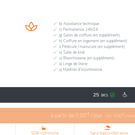
b) Assistance technique
c) Permanence 24h/24
g) Salon de coiffure (en supplément)
h) Coiffure en logement (en supplément)
i) Pédicure / manucure (en supplément)
o) Salle de kiné
u) Blanchisserie (en supplément)
x) Linge de literie
y) Matériel d'incontinence
25
€
à partir de
0,00
/ jour
€
(+/-
0,00
/ moi
SDB commune
Sans balcon/terrasse