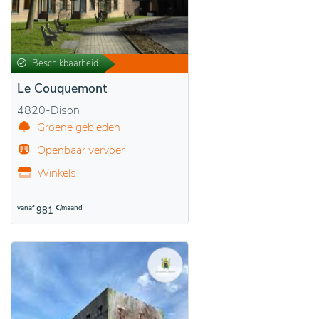
Beschikbaarheid
Le Couquemont
4820-Dison
Groene gebieden
Openbaar vervoer
Winkels
vanaf
€/maand
981