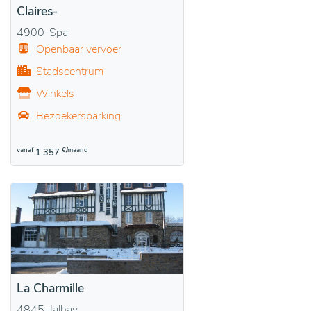
Claires-
4900-Spa
Openbaar vervoer
Stadscentrum
Winkels
Bezoekersparking
vanaf
€/maand
1.357
La Charmille
4845-Jalhay