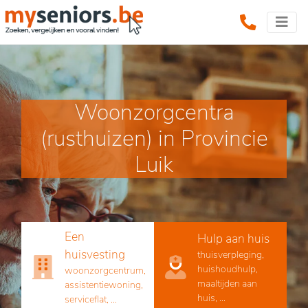
Woonzorgcentra
(rusthuizen) in Provincie
Luik
Een
Hulp aan huis
huisvesting
thuisverpleging,
huishoudhulp,
woonzorgcentrum,
maaltijden aan
assistentiewoning,
huis, ...
serviceflat, ...