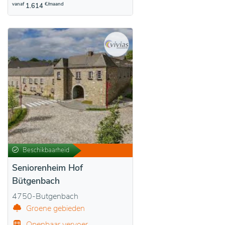
vanaf
€/maand
1.614
Beschikbaarheid
Seniorenheim Hof
Bütgenbach
4750-Butgenbach
Groene gebieden
Openbaar vervoer