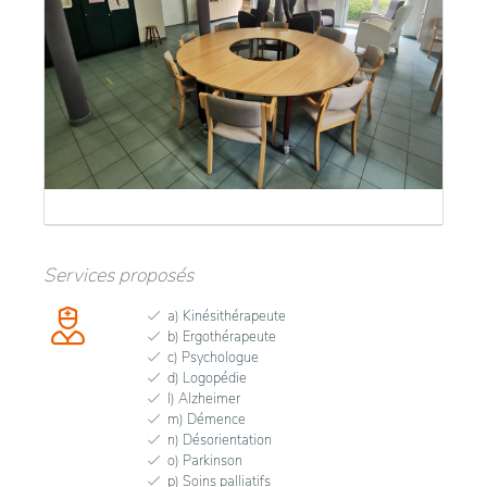
Services proposés
a) Kinésithérapeute
b) Ergothérapeute
c) Psychologue
d) Logopédie
l) Alzheimer
m) Démence
n) Désorientation
o) Parkinson
p) Soins palliatifs