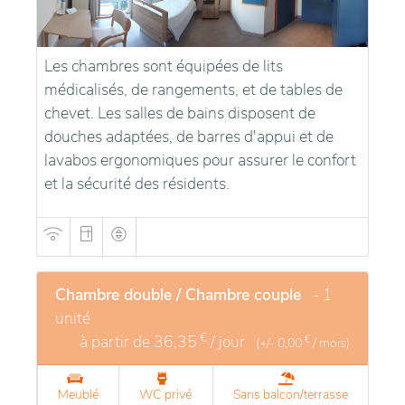
Les chambres sont équipées de lits
médicalisés, de rangements, et de tables de
chevet. Les salles de bains disposent de
douches adaptées, de barres d'appui et de
lavabos ergonomiques pour assurer le confort
et la sécurité des résidents.
Chambre double / Chambre couple
- 1
unité
€
à partir de
36,35
/ jour
€
(+/-
0,00
/ mois)
Meublé
WC privé
Sans balcon/terrasse