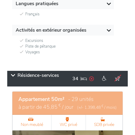
Langues pratiquées
Français
Activités en extérieur organisées
Excursions
Piste de pétanque
Voyages
Résidence-services
34
Appartement 50m²
- 29 unités
€
à partir de
45,85
/ jour
€
(+/-
1.398,48
/ mois)
Non meublé
WC privé
SDB privée