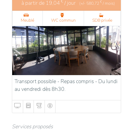
€
à partir de
19,04
/ jour
€
(+/-
580,72
/ mois)
Meublé
WC commun
SDB privée
Transport possible - Repas compris - Du lundi
au vendredi dès 8h30.
Services proposés