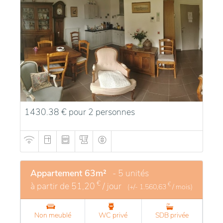
1430.38 € pour 2 personnes
Appartement 63m²
- 5 unités
€
à partir de
51,20
/ jour
€
(+/-
1.560,63
/ mois)
Non meublé
WC privé
SDB privée