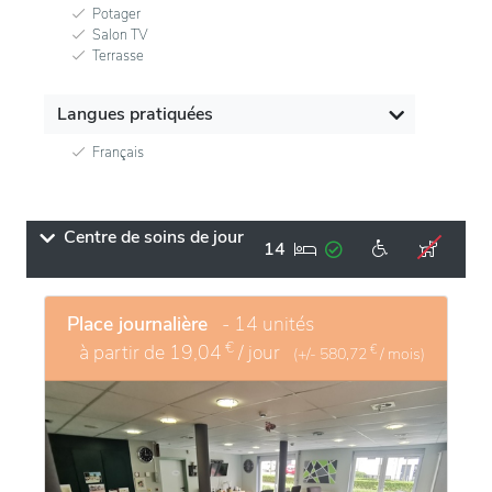
Potager
Salon TV
Terrasse
Langues pratiquées
Français
Centre de soins de jour
14
Place journalière
- 14 unités
€
à partir de
19,04
/ jour
€
(+/-
580,72
/ mois)