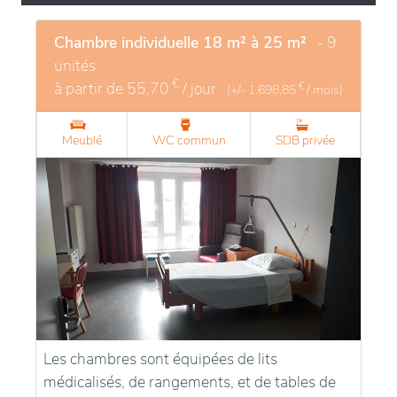
Chambre individuelle 18 m² à 25 m²
- 9
unités
€
à partir de
55,70
/ jour
€
(+/-
1.698,85
/ mois)
Meublé
WC commun
SDB privée
Les chambres sont équipées de lits
médicalisés, de rangements, et de tables de