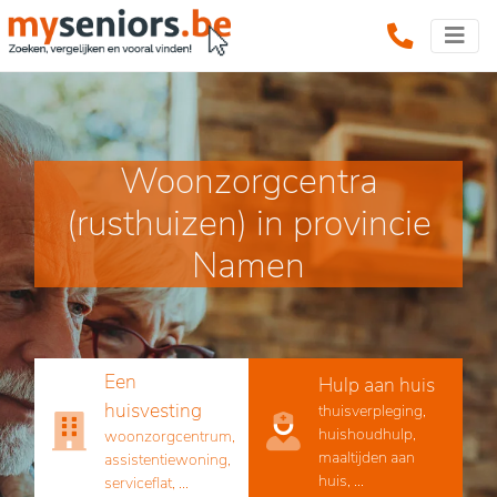
Woonzorgcentra
(rusthuizen) in provincie
Namen
Een
Hulp aan huis
huisvesting
thuisverpleging,
huishoudhulp,
woonzorgcentrum,
maaltijden aan
assistentiewoning,
huis, ...
serviceflat, ...