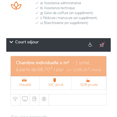
a) Assistance administrative
b) Assistance technique
g) Salon de coiffure (en supplément)
i) Pédicure / manucure (en supplément)
u) Blanchisserie (en supplément)
Court séjour
Chambre individuelle x m²
- 1 unité
€
à partir de
68,70
/ jour
€
(+/-
2.095,35
/ mois)
Meublé
WC privé
SDB privée