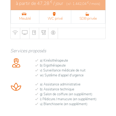
€
à partir de
47,28
/ jour
€
(+/-
1.442,04
/ mois)
Meublé
WC privé
SDB privée
Services proposés
a) Kinésithérapeute
b) Ergothérapeute
v) Surveillance médicale de nuit
w) Système d'appel d'urgence
a) Assistance administrative
b) Assistance technique
g) Salon de coiffure (en supplément)
i) Pédicure / manucure (en supplément)
u) Blanchisserie (en supplément)