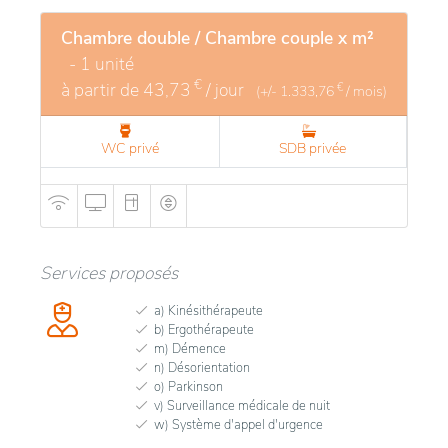
Chambre double / Chambre couple x m²
- 1 unité
€
à partir de
43,73
/ jour
€
(+/-
1.333,76
/ mois)
WC privé
SDB privée
Services proposés
a) Kinésithérapeute
b) Ergothérapeute
m) Démence
n) Désorientation
o) Parkinson
v) Surveillance médicale de nuit
w) Système d'appel d'urgence