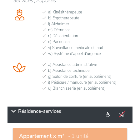
Services proposés
a) Kinésithérapeute
b) Ergothérapeute
l) Alzheimer
m) Démence
n) Désorientation
o) Parkinson
v) Surveillance médicale de nuit
w) Système d'appel d'urgence
a) Assistance administrative
b) Assistance technique
g) Salon de coiffure (en supplément)
i) Pédicure / manucure (en supplément)
u) Blanchisserie (en supplément)
Résidence-services
Appartement x m²
- 1 unité