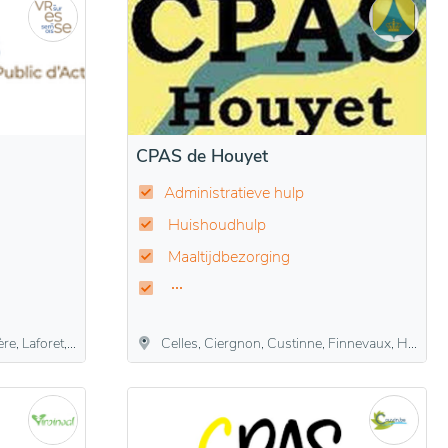
CPAS de Houyet
Administratieve hulp
Huishoudhulp
Maaltijdbezorging
semange, Sugny, Vresse-sur-Semois
Celles, Ciergnon, Custinne, Finnevaux, Hour, Houyet, Hulsonniaux, Mesnil-Eglise, Mesnil-Saint-Blaise, Wanlin