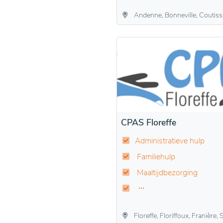
Andenne, Bonneville, Coutisse, Landenne, Maizeret, Namêche, Scla
CPAS Floreffe
Administratieve hulp
Familiehulp
Maaltijdbezorging
Floreffe, Floriffoux, Franière,