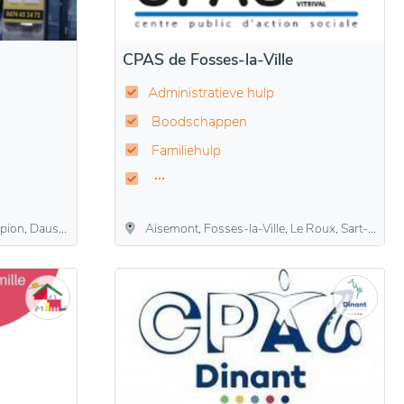
CPAS de Fosses-la-Ville
Administratieve hulp
Boodschappen
Familiehulp
ée, Temploux, Vedrin, Wépion, Wierde
Aisemont, Fosses-la-Ville, Le Roux, Sart-Eustache, Sart-Saint-Laurent, Vitrival