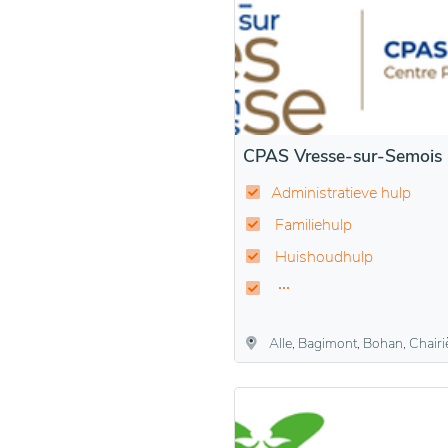
CPAS Vresse-sur-Semois
Administratieve hulp
Familiehulp
Huishoudhulp
Alle, Bagimont, Bohan, Chairière, Laforet, Membre, Mouzaive, Nafraiture, Orchimont, Pus