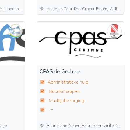
yn, Seilles, Thon, Vezin
Assesse, Courrière, Crupet, Florée, Maillen, Sart-Bernard, Sorinne-la-Longue
CPAS de Gedinne
Administratieve hulp
Boodschappen
Maaltijdbezorging
 Soye
Bourseigne-Neuve, Bourseigne-Vieille, Gedinne, Houdremont, Louette-Saint-Denis, Louette-Saint-Pierre, Malvoisin, Patignies, Rienne, Sart-Custinne, Vencimont, Willerzie