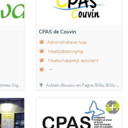
CPAS de Couvin
Administratieve hulp
Maaltijdbezorging
Maatschappelijk assistent
 Vierves-sur-Viroin, Viroinval
Aublain, Boussu-en-Fagne, Brûly, Brûly-de-Pesche, Couvin, Cul-des-Sarts, Dailly, Frasnes, Gonrieux, Mariembourg, Pesche, Petigny, Petite-Chapelle, Presgaux