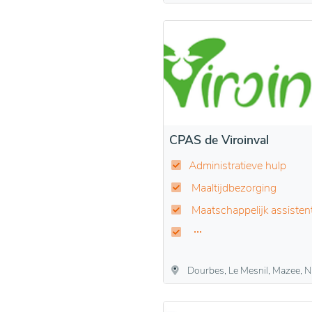
CPAS de Viroinval
Administratieve hulp
Maaltijdbezorging
Maatschappelijk assisten
Dourbes, Le Mesnil, Mazee, Nismes, Oignies-en-Thiérache, Olloy-sur-Viroin, Treignes,