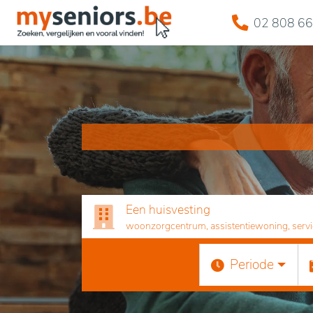
02 808 66
Een huisvesting
woonzorgcentrum, assistentiewoning, servicef
Periode