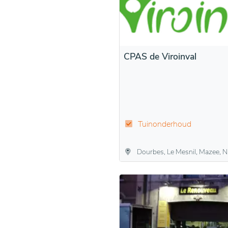
CPAS de Viroinval
Tuinonderhoud
Dourbes, Le Mesnil, Mazee, Nismes, Oignies-en-Thiérache, Olloy-sur-Viroin, Treignes,