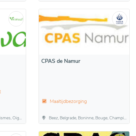
CPAS de Namur
t
Maaltijdbezorging
 Vierves-sur-Viroin, Viroinval
Beez, Belgrade, Boninne, Bouge, Champion, Daussoulx, Dave, Flawinne, Gelbressée, Jambes, Malonne, Marche-les-Dames, Namen, Naninne, Saint-Marc, Saint-Servais, Suarlée, Temploux, Vedrin, Wépion, Wierde