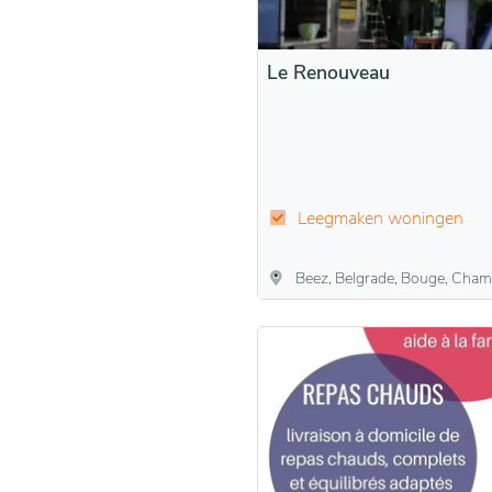
Le Renouveau
Leegmaken woningen
Beez, Belgrade, Bouge, Champion, Daussoulx, Dave, Flawinne, Jambes, Malonne, Namen, Naninne, Suarl