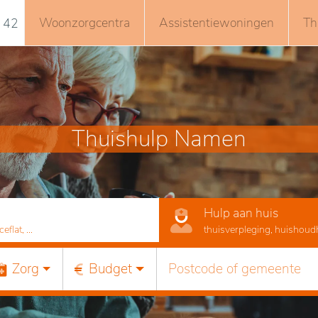
Woonzorgcentra
Assistentiewoningen
Th
 42
Thuishulp Namen
Hulp aan huis
lat, ...
thuisverpleging, huishoudhu
Zorg
Budget