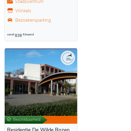
Stadscentrum
Winkels
Bezoekersparking
vanaf
€/maand
838
Beschikbaarheid
Residentie De Wilde Rozen