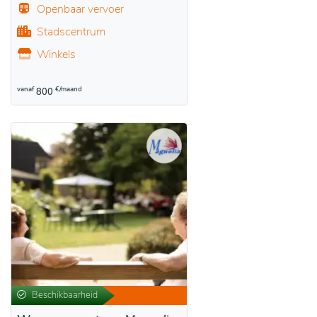
Openbaar vervoer
Stadscentrum
Winkels
vanaf
€/maand
800
Beschikbaarheid