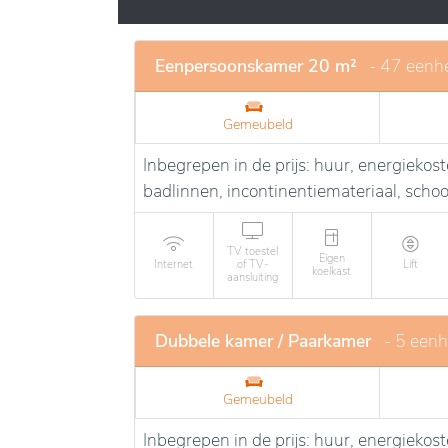
stimulatie te bevorderen. Tot slot zorgt een
begeleiding, waarbij veiligheid en respect 
men zich thuis kan voelen.
Eenpersoonskamer 20 m²
- 47 eenh
Gemeubeld
Inbegrepen in de prijs: huur, energieko
badlinnen, incontinentiemateriaal, sch
TV toestel
Eigen
Internet
of TV-
Lift
koelkast
aansluiting
Dubbele kamer / Paarkamer
- 5 een
Gemeubeld
Inbegrepen in de prijs: huur, energieko