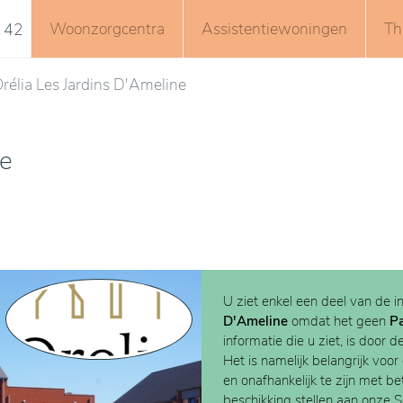
Woonzorgcentra
Assistentiewoningen
Th
 42
rélia Les Jardins D'Ameline
ne
U ziet enkel een deel van de i
D'Ameline
omdat het geen
P
informatie die u ziet, is door d
Het is namelijk belangrijk voor
en onafhankelijk te zijn met b
beschikking stellen aan onze 