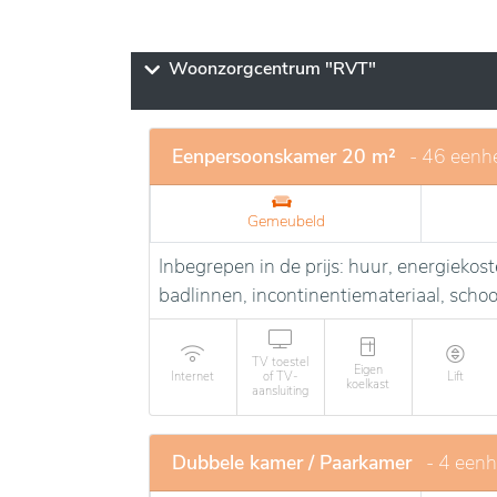
Woonzorgcentrum "RVT"
Eenpersoonskamer 20 m²
- 46 eenh
Gemeubeld
Inbegrepen in de prijs: huur, energieko
badlinnen, incontinentiemateriaal, sch
TV toestel
Eigen
Internet
of TV-
Lift
koelkast
aansluiting
Dubbele kamer / Paarkamer
- 4 een