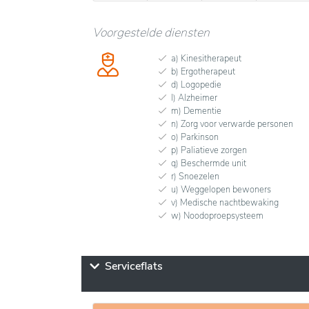
Voorgestelde diensten
a) Kinesitherapeut
b) Ergotherapeut
d) Logopedie
l) Alzheimer
m) Dementie
n) Zorg voor verwarde personen
o) Parkinson
p) Paliatieve zorgen
q) Beschermde unit
r) Snoezelen
u) Weggelopen bewoners
v) Medische nachtbewaking
w) Noodoproepsysteem
Serviceflats