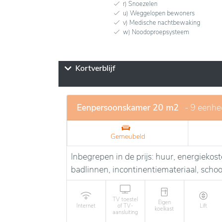
r) Snoezelen
u) Weggelopen bewoners
v) Medische nachtbewaking
w) Noodoproepsysteem
Kortverblijf
Eenpersoonskamer 20 m2
- 9 eenh
Gemeubeld
Inbegrepen in de prijs: huur, energieko
badlinnen, incontinentiemateriaal, sch
TV toestel
Eigen
Internet
of TV-
Lift
koelkast
aansluiting