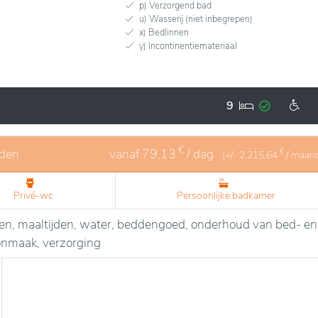
p) Verzorgend bad
u) Wasserij (niet inbegrepen)
x) Bedlinnen
y) Incontinentiemateriaal
9
€
eden
vanaf
79,13
/ dag
€
(+/-
2.215,64
/ maan
Privé-wc
Persoonlijke badkamer
sten, maaltijden, water, beddengoed, onderhoud van bed- en
oonmaak, verzorging