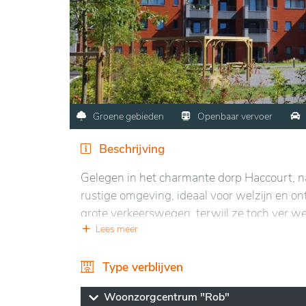
Groene gebieden
Openbaar vervoer
Beschrijving
Gelegen in het charmante dorp Haccourt, na
rustige omgeving, ideaal voor welzijn en on
grote verkeerswegen, terwijl ze toch ver we
weiden en tuinen, biedt een perfecte plek vo
Lees meer
Het gebouw onderscheidt zich door lichte e
Type verblijven
kamers zijn ruim en comfortabel, en aange
van culturele, recreatieve en therapeutisch
Woonzorgcentrum "Rob"