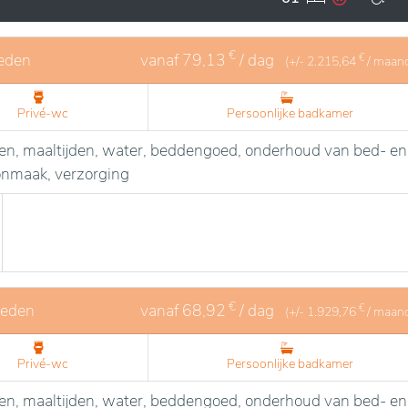
 toegewijd en professioneel team voor een persoonlijke
voor individuele wensen centraal staan, in een omgeving wa
€
eden
vanaf
79,13
/ dag
€
(+/-
2.215,64
/ maan
Privé-wc
Persoonlijke badkamer
sten, maaltijden, water, beddengoed, onderhoud van bed- en
oonmaak, verzorging
€
heden
vanaf
68,92
/ dag
€
(+/-
1.929,76
/ maan
Privé-wc
Persoonlijke badkamer
sten, maaltijden, water, beddengoed, onderhoud van bed- en