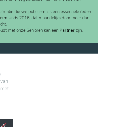
rmatie die we publiceren is een essentiële reden
form sinds 2016, dat maandelijks door meer dan
cht.
houdt met onze Senioren kan een
Partner
zijn.
n
 van
, met
n. De
er tal
eve