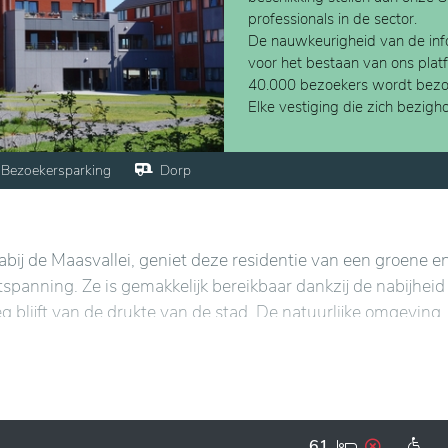
professionals in de sector.
De nauwkeurigheid van de info
voor het bestaan van ons plat
40.000 bezoekers wordt bezo
Elke vestiging die zich bezig
Bezoekersparking
Dorp
bij de Maasvallei, geniet deze residentie van een groene e
tspanning. Ze is gemakkelijk bereikbaar dankzij de nabijheid
g blijft van de drukte van de stad. De natuurlijke omgeving
or rust en sereniteit.
n moderne ruimtes die een warme en gezellige sfeer creëre
past aan de behoeften van de bewoners. Bovendien worden 
e activiteiten georganiseerd om sociale contacten en cogniti
61