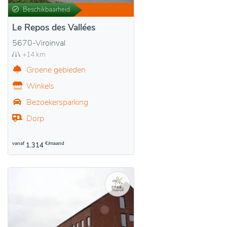
Beschikbaarheid
Le Repos des Vallées
5670-Viroinval
+14 km
Groene gebieden
Winkels
Bezoekersparking
Dorp
vanaf
€/maand
1.314