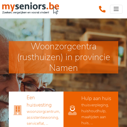
Woonzorgcentra
(rusthuizen) in provincie
Namen
Een
Hulp aan huis
huisvesting
thuisverpleging,
huishoudhulp,
woonzorgcentrum,
maaltijden aan
assistentiewoning,
huis, ...
serviceflat, ...