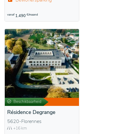
Bewonersparking
vanaf
€/maand
1.490
Beschikbaarheid
Résidence Degrange
5620-Florennes
+16 km