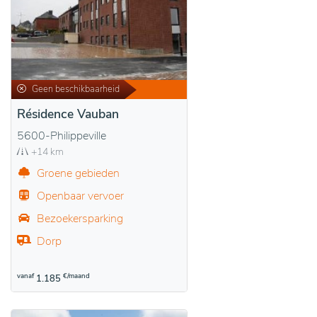
Geen beschikbaarheid
Résidence Vauban
5600-Philippeville
+14 km
Groene gebieden
Openbaar vervoer
Bezoekersparking
Dorp
vanaf
€/maand
1.185