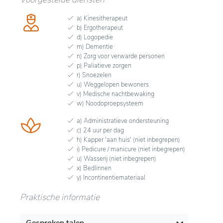
a) Kinesitherapeut
b) Ergotherapeut
d) Logopedie
m) Dementie
n) Zorg voor verwarde personen
p) Paliatieve zorgen
r) Snoezelen
u) Weggelopen bewoners
v) Medische nachtbewaking
w) Noodoproepsysteem
a) Administratieve ondersteuning
c) 24 uur per dag
h) Kapper 'aan huis' (niet inbegrepen)
i) Pedicure / manicure (niet inbegrepen)
u) Wasserij (niet inbegrepen)
x) Bedlinnen
y) Incontinentiemateriaal
Praktische informatie
Gesproken talen