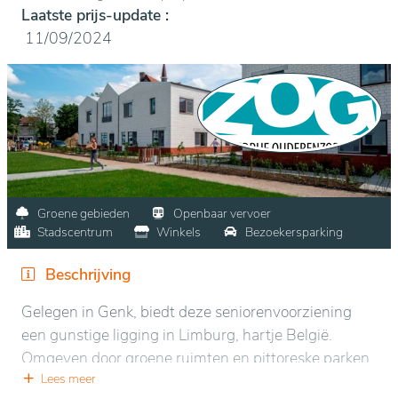
Laatste prijs-update :
11/09/2024
Groene gebieden
Openbaar vervoer
Stadscentrum
Winkels
Bezoekersparking
Beschrijving
Gelegen in Genk, biedt deze seniorenvoorziening
een gunstige ligging in Limburg, hartje België.
Omgeven door groene ruimten en pittoreske parken,
zorgt de locatie voor een rustige en aangename
Lees meer