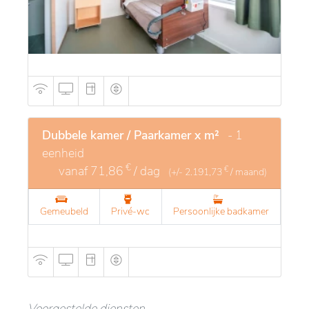
Dubbele kamer / Paarkamer x m²
- 1
eenheid
€
vanaf
71,86
/ dag
€
(+/-
2.191,73
/ maand)
Gemeubeld
Privé-wc
Persoonlijke badkamer
Voorgestelde diensten