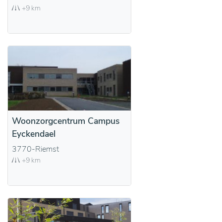
+9 km
Woonzorgcentrum Campus
Eyckendael
3770-Riemst
+9 km