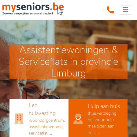
Assistentiewoningen &
Serviceflats in provincie
Limburg
Een
Hulp aan huis
huisvesting
thuisverpleging,
huishoudhulp,
woonzorgcentrum,
maaltijden aan
assistentiewoning,
huis, ...
serviceflat, ...