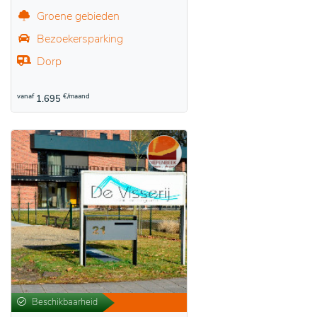
Groene gebieden
Bezoekersparking
Dorp
vanaf
€/maand
1.695
Beschikbaarheid