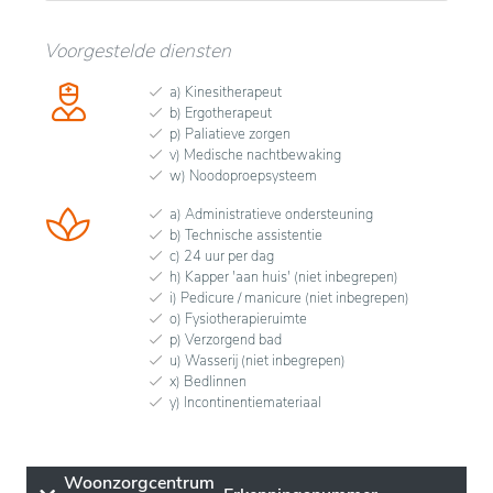
Voorgestelde diensten
a) Kinesitherapeut
b) Ergotherapeut
p) Paliatieve zorgen
v) Medische nachtbewaking
w) Noodoproepsysteem
a) Administratieve ondersteuning
b) Technische assistentie
c) 24 uur per dag
h) Kapper 'aan huis' (niet inbegrepen)
i) Pedicure / manicure (niet inbegrepen)
o) Fysiotherapieruimte
p) Verzorgend bad
u) Wasserij (niet inbegrepen)
x) Bedlinnen
y) Incontinentiemateriaal
Woonzorgcentrum