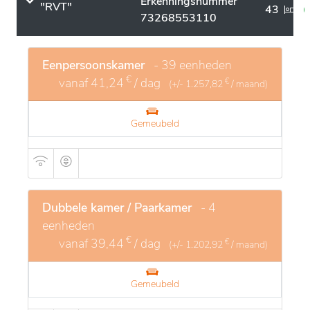
Erkenningsnummer
"RVT"
43
73268553110
Eenpersoonskamer
- 39 eenheden
€
vanaf
41,24
/ dag
€
(+/-
1.257,82
/ maand)
Gemeubeld
Dubbele kamer / Paarkamer
- 4
eenheden
€
vanaf
39,44
/ dag
€
(+/-
1.202,92
/ maand)
Gemeubeld