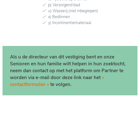
p) Verzorgend bad
u) Wasserij (niet inbegrepen)
x) Bedlinnen
y) Incontinentiemateriaal
Als u de directeur van dit vestiging bent en onze
Senioren en hun familie wilt helpen in hun zoektocht,
neem dan contact op met het platform om Partner te
worden via e-mail door deze link naar het
«
contactformulier »
te volgen.