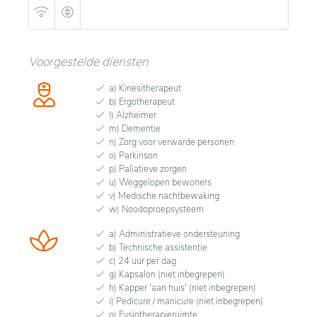
Voorgestelde diensten
a) Kinesitherapeut
b) Ergotherapeut
l) Alzheimer
m) Dementie
n) Zorg voor verwarde personen
o) Parkinson
p) Paliatieve zorgen
u) Weggelopen bewoners
v) Medische nachtbewaking
w) Noodoproepsysteem
a) Administratieve ondersteuning
b) Technische assistentie
c) 24 uur per dag
g) Kapsalon (niet inbegrepen)
h) Kapper 'aan huis' (niet inbegrepen)
i) Pedicure / manicure (niet inbegrepen)
o) Fysiotherapieruimte