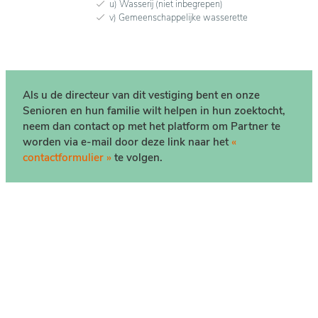
u) Wasserij (niet inbegrepen)
v) Gemeenschappelijke wasserette
Als u de directeur van dit vestiging bent en onze
Senioren en hun familie wilt helpen in hun zoektocht,
neem dan contact op met het platform om Partner te
worden via e-mail door deze link naar het
«
contactformulier »
te volgen.