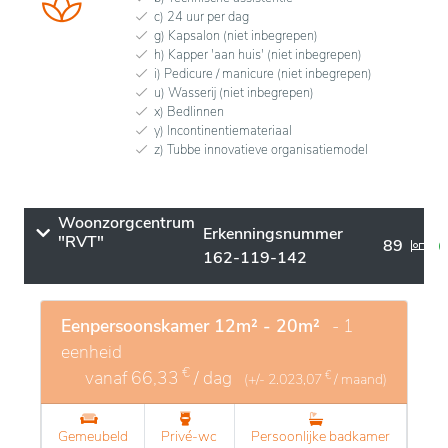
c) 24 uur per dag
g) Kapsalon (niet inbegrepen)
h) Kapper 'aan huis' (niet inbegrepen)
i) Pedicure / manicure (niet inbegrepen)
u) Wasserij (niet inbegrepen)
x) Bedlinnen
y) Incontinentiemateriaal
z) Tubbe innovatieve organisatiemodel
Woonzorgcentrum
Erkenningsnummer
"RVT"
89
162-119-142
Eenpersoonskamer 12m² - 20m²
- 1
eenheid
€
vanaf
66,33
/ dag
€
(+/-
2.023,07
/ maand)
Gemeubeld
Privé-wc
Persoonlijke badkamer