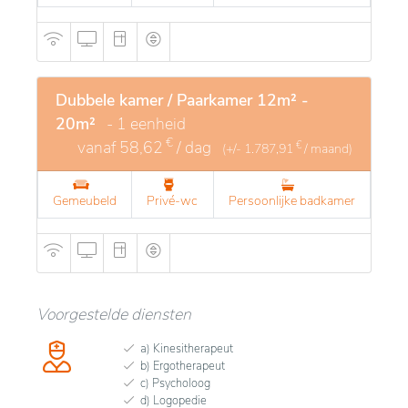
Dubbele kamer / Paarkamer 12m² -
20m²
- 1 eenheid
€
vanaf
58,62
/ dag
€
(+/-
1.787,91
/ maand)
Gemeubeld
Privé-wc
Persoonlijke badkamer
Voorgestelde diensten
a) Kinesitherapeut
b) Ergotherapeut
c) Psycholoog
d) Logopedie