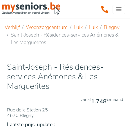
Verblijf
Woonzorgcentrum
Luik
Luik
Blegny
Saint-Joseph - Résidences-services Anémones &
Les Marguerites
Saint-Joseph - Résidences-
services Anémones & Les
Marguerites
vanaf
€/maand
1.748
Rue de la Station 25
4670 Blegny
Laatste prijs-update :