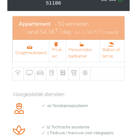
S1186
Appartement
- 50 eenheden
€
vanaf
54,16
/ dag
€
(+/-
1.747,71
/ maand)
Privé-
Persoonlijke
Balkon of
Ongemeubileerd
wc
badkamer
terras
Voorgestelde diensten
w) Noodoproepsysteem
b) Technische assistentie
i) Pedicure / manicure (niet inbegrepen)