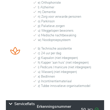
e) Orthophoniste
l) Alzheimer
m) Dementie
n) Zorg voor verwarde personen
o) Parkinson
p) Paliatieve zorgen
u) Weggelopen bewoners
v) Medische nachtbewaking
w) Noodoproepsysteem
b) Technische assistentie
c) 24 uur per dag
g) Kapsalon (niet inbegrepen)
h) Kapper 'aan huis' (niet inbegrepen)
i) Pedicure / manicure (niet inbegrepen)
u) Wasserij (niet inbegrepen)
x) Bedlinnen
y) Incontinentiemateriaal
z) Tubbe innovatieve organisatiemodel
Serviceflats
Erkenningsnummer
50