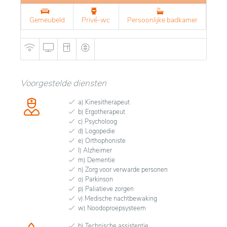
Gemeubeld
Privé-wc
Persoonlijke badkamer
Voorgestelde diensten
a) Kinesitherapeut
b) Ergotherapeut
c) Psycholoog
d) Logopedie
e) Orthophoniste
l) Alzheimer
m) Dementie
n) Zorg voor verwarde personen
o) Parkinson
p) Paliatieve zorgen
v) Medische nachtbewaking
w) Noodoproepsysteem
b) Technische assistentie