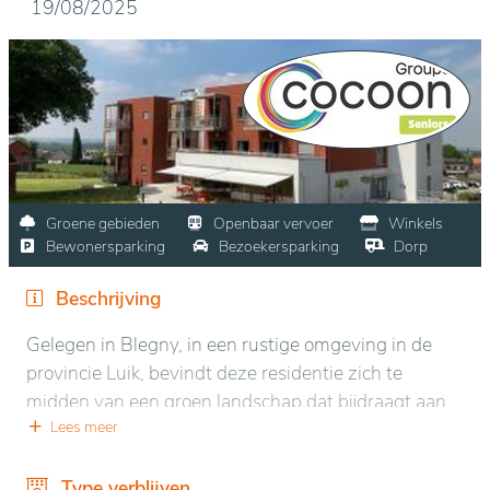
19/08/2025
Groene gebieden
Openbaar vervoer
Winkels
Bewonersparking
Bezoekersparking
Dorp
Beschrijving
Gelegen in Blegny, in een rustige omgeving in de
provincie Luik, bevindt deze residentie zich te
midden van een groen landschap dat bijdraagt aan
rust en welzijn. De regio biedt gemakkelijke toegang
Lees meer
tot wandelingen in de natuur, terwijl nabijgelegen
voorzieningen binnen handbereik zijn. Het gebouw,
Type verblijven