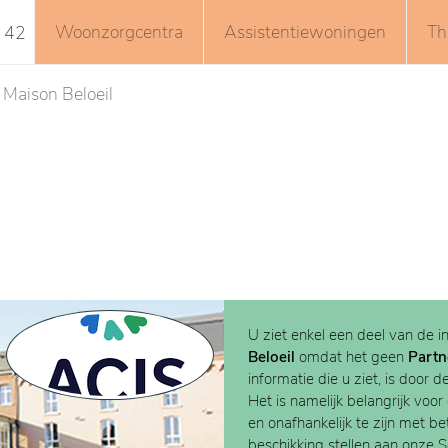
Woonzorgcentra
Assistentiewoningen
Th
 42
Maison Beloeil
U ziet enkel een deel van de i
Beloeil
omdat het geen
Partn
informatie die u ziet, is door d
Het is namelijk belangrijk voor
en onafhankelijk te zijn met b
beschikking stellen aan onze 