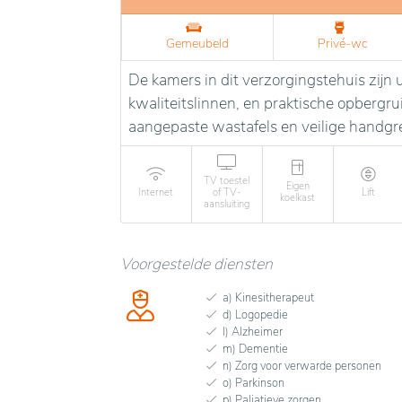
Gemeubeld
Privé-wc
De kamers in dit verzorgingstehuis zij
kwaliteitslinnen, en praktische opbergr
aangepaste wastafels en veilige handgr
TV toestel
Eigen
Internet
of TV-
Lift
koelkast
aansluiting
Voorgestelde diensten
a) Kinesitherapeut
d) Logopedie
l) Alzheimer
m) Dementie
n) Zorg voor verwarde personen
o) Parkinson
p) Paliatieve zorgen