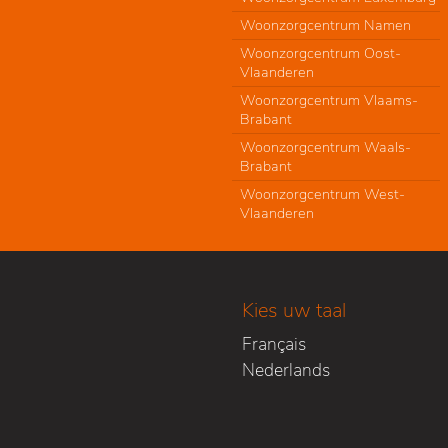
Woonzorgcentrum Namen
Woonzorgcentrum Oost-
Vlaanderen
Woonzorgcentrum Vlaams-
Brabant
Woonzorgcentrum Waals-
Brabant
Woonzorgcentrum West-
Vlaanderen
Kies uw taal
Français
Nederlands