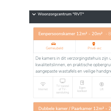
Woonzorgcentrum "RVT"
Eenpersoonskamer 12m² - 20m²
- 
Gemeubeld
Privé-wc
De kamers in dit verzorgingstehuis zij
kwaliteitslinnen, en praktische opbergr
aangepaste wastafels en veilige handgr
TV toestel
Eigen
Internet
of TV-
Lift
koelkast
aansluiting
Dubbele kamer / Paarkamer 12m² - 