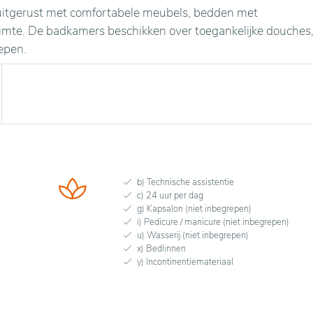
n uitgerust met comfortabele meubels, bedden met
uimte. De badkamers beschikken over toegankelijke douches
epen.
b) Technische assistentie
c) 24 uur per dag
g) Kapsalon (niet inbegrepen)
i) Pedicure / manicure (niet inbegrepen)
u) Wasserij (niet inbegrepen)
x) Bedlinnen
y) Incontinentiemateriaal