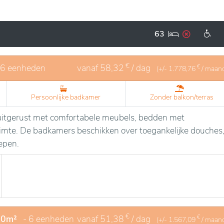
63
€
86 eenheden
vanaf
58,32
/ dag
€
(+/-
1.778,76
/ maan
Persoonlijke badkamer
Zonder balkon/terras
n uitgerust met comfortabele meubels, bedden met
uimte. De badkamers beschikken over toegankelijke douches
epen.
€
20m²
- 6 eenheden
vanaf
51,38
/ dag
€
(+/-
1.567,09
/ maan