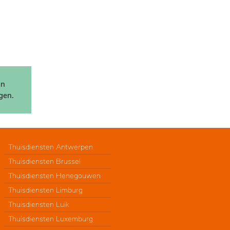
an
gen.
Thuisdiensten Antwerpen
Thuisdiensten Brussel
Thuisdiensten Henegouwen
Thuisdiensten Limburg
Thuisdiensten Luik
Thuisdiensten Luxemburg