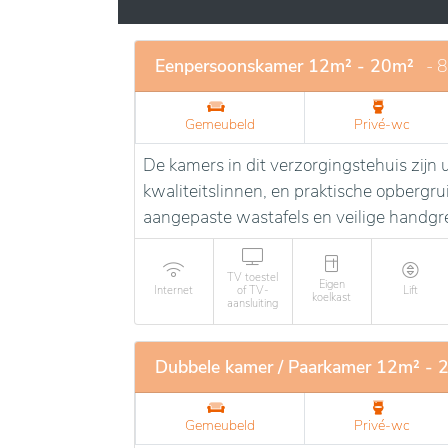
Eenpersoonskamer 12m² - 20m²
- 
Gemeubeld
Privé-wc
De kamers in dit verzorgingstehuis zij
kwaliteitslinnen, en praktische opbergr
aangepaste wastafels en veilige handgr
TV toestel
Eigen
Internet
of TV-
Lift
koelkast
aansluiting
Dubbele kamer / Paarkamer 12m² - 
Gemeubeld
Privé-wc