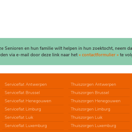
nze Senioren en hun familie wilt helpen in hun zoektocht, neem d
den via e-mail door deze link naar het
« contactformulier »
te vol
Serviceflat Antwerpen
Thuiszorgen Antwerpen
Serviceflat Brussel
Thuiszorgen Brussel
Serviceflat Henegouwen
Thuiszorgen Henegouwen
Serviceflat Limburg
Thuiszorgen Limburg
Serviceflat Luik
Thuiszorgen Luik
Serviceflat Luxemburg
Thuiszorgen Luxemburg