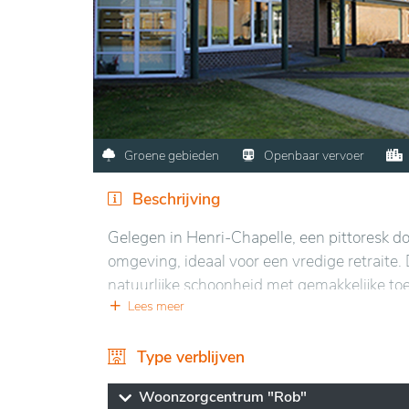
Groene gebieden
Openbaar vervoer
Beschrijving
Gelegen in Henri-Chapelle, een pittoresk do
omgeving, ideaal voor een vredige retraite
natuurlijke schoonheid met gemakkelijke toe
comfortabel ingericht, met persoonlijke di
Lees meer
kwaliteit van de zorg en de ontvangst is h
biedt een aangename en rustige ervaring, w
Type verblijven
omgeving.
Woonzorgcentrum "Rob"