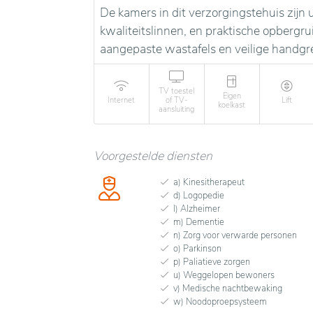
De kamers in dit verzorgingstehuis zij
kwaliteitslinnen, en praktische opbergr
aangepaste wastafels en veilige handgr
TV toestel
Eigen
Internet
of TV-
Lift
koelkast
aansluiting
Voorgestelde diensten
a) Kinesitherapeut
d) Logopedie
l) Alzheimer
m) Dementie
n) Zorg voor verwarde personen
o) Parkinson
p) Paliatieve zorgen
u) Weggelopen bewoners
v) Medische nachtbewaking
w) Noodoproepsysteem