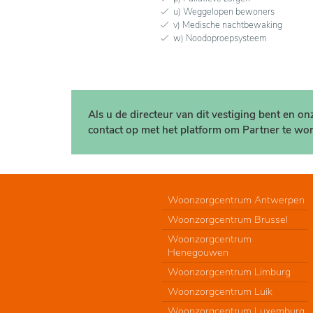
u) Weggelopen bewoners
v) Medische nachtbewaking
w) Noodoproepsysteem
Als u de directeur van dit vestiging bent en o
contact op met het platform om Partner te wor
Woonzorgcentrum Antwerpen
Woonzorgcentrum Brussel
Woonzorgcentrum
Henegouwen
Woonzorgcentrum Limburg
Woonzorgcentrum Luik
Woonzorgcentrum Luxemburg