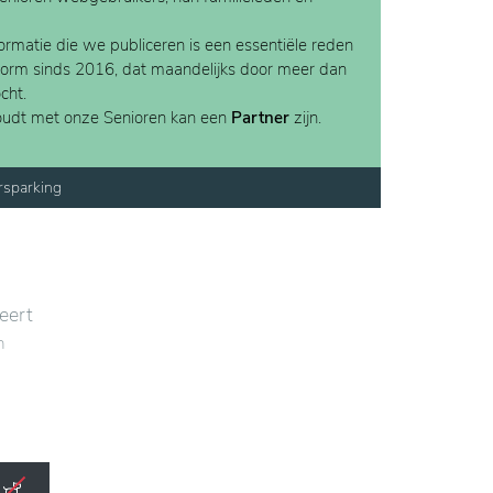
rmatie die we publiceren is een essentiële reden
form sinds 2016, dat maandelijks door meer dan
cht.
houdt met onze Senioren kan een
Partner
zijn.
rsparking
eert
n
Dit
ze