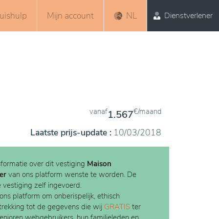
uishulp
Mijn account
NL
Dienstverlener
vanaf
€/maand
1.567
Laatste prijs-update :
10/03/2018
nformatie over dit vestiging
Maison
er
van ons platform wenste te worden. De
e vestiging zelf ingevoerd.
 ons platform om onberispelijk, ethisch
etrekking tot de gegevens die wij
GRATIS
ter
Senioren webgebruikers, hun familieleden en