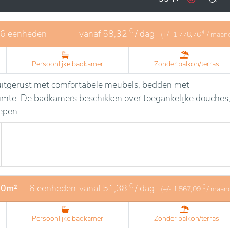
€
86 eenheden
vanaf
58,32
/ dag
€
(+/-
1.778,76
/ maan
Persoonlijke badkamer
Zonder balkon/terras
n uitgerust met comfortabele meubels, bedden met
uimte. De badkamers beschikken over toegankelijke douches
epen.
€
20m²
- 6 eenheden
vanaf
51,38
/ dag
€
(+/-
1.567,09
/ maan
Persoonlijke badkamer
Zonder balkon/terras