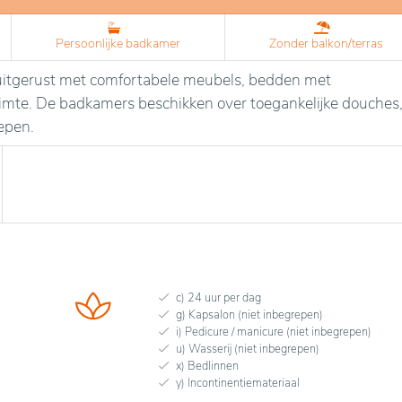
Persoonlijke badkamer
Zonder balkon/terras
n uitgerust met comfortabele meubels, bedden met
uimte. De badkamers beschikken over toegankelijke douches
epen.
c) 24 uur per dag
g) Kapsalon (niet inbegrepen)
i) Pedicure / manicure (niet inbegrepen)
u) Wasserij (niet inbegrepen)
x) Bedlinnen
y) Incontinentiemateriaal