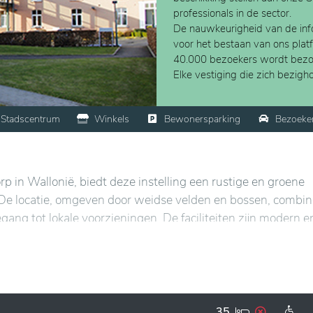
professionals in de sector.
De nauwkeurigheid van de info
voor het bestaan van ons plat
40.000 bezoekers wordt bezo
Elke vestiging die zich bezig
Stadscentrum
Winkels
Bewonersparking
Bezoeke
rp in Wallonië, biedt deze instelling een rustige en groene
. De locatie, omgeven door weidse velden en bossen, combin
gang tot lokale voorzieningen. De faciliteiten zijn modern e
ensten die voldoen aan de behoeften van de bewoners. De
oog, wat zorgt voor een warme en aandachtige benadering. 
aarbij welzijn en comfort centraal staan in een harmonieu
35