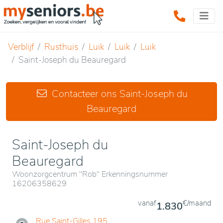
Verblijf
Rusthuis
Luik
Luik
Luik
Saint-Joseph du Beauregard
Contacteer ons Saint-Joseph du
Beauregard
Saint-Joseph du
Beauregard
Woonzorgcentrum "Rob" Erkenningsnummer
16206358629
vanaf
€/maand
1.830
Rue Saint-Gilles 195