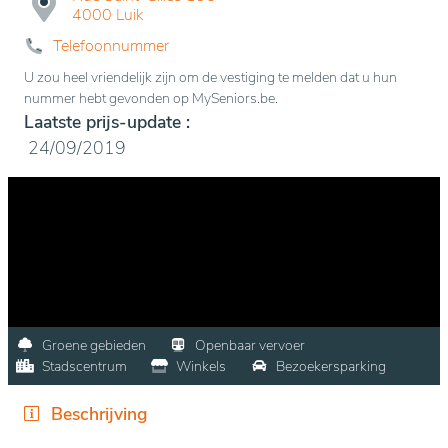
4000 Luik
Telefoonnummer
U zou heel vriendelijk zijn om de vestiging te melden dat u hun
nummer hebt gevonden op MySeniors.be.
Laatste prijs-update :
24/09/2019
Groene gebieden
Openbaar vervoer
Stadscentrum
Winkels
Bezoekersparking
Beschrijving