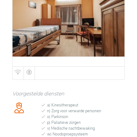
personeel zorgt voor persoonlijke medische en
menselijke ondersteuning, die aansluit bij de
specifieke behoeften van elke individuele bewoner.
Voorgestelde diensten
a) Kinesitherapeut
n) Zorg voor verwarde personen
o) Parkinson
p) Paliatieve zorgen
v) Medische nachtbewaking
w) Noodoproepsysteem