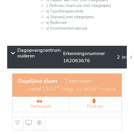
i) Pedicure / manicure (niet inbegrepen)
o) Fysiotherapieruimte
u) Wasserij (niet inbegrepen)
x) Bedlinnen
y) Incontinentiemateriaal
Dagopvangcentrum
Erkenningsnummer
ouderen
2
162063676
Dagelijkse plaats
- 2 eenheden
€
vanaf
19,07
/ dag
€
(+/-
581,63
/ maand)
Gemeubeld
Privé-wc