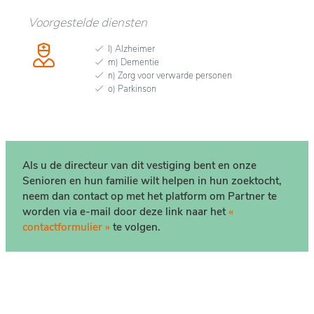
Voorgestelde diensten
l) Alzheimer
m) Dementie
n) Zorg voor verwarde personen
o) Parkinson
Als u de directeur van dit vestiging bent en onze
Senioren en hun familie wilt helpen in hun zoektocht,
neem dan contact op met het platform om Partner te
worden via e-mail door deze link naar het
«
contactformulier »
te volgen.