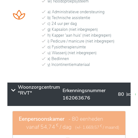
w) Noodoproepsysteem
a) Administratieve ondersteuning
b) Technische assistentie
c) 24 uur per dag
g) Kapsalon (niet inbegrepen)
h) Kapper 'aan huis' (niet inbegrepen)
i) Pedicure / manicure (niet inbegrepen)
o) Fysiotherapieruimte
u) Wasserij (niet inbegrepen)
x) Bedlinnen
y) Incontinentiemateriaal
Woonzorgcentrum
Erkenningsnummer
"RVT"
80
162063676
Eenpersoonskamer
- 80 eenheden
€
vanaf
54,74
/ dag
€
(+/-
1.669,57
/ maand)