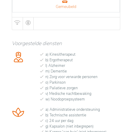
Gemeubeld
Voorgestelde diensten
a) Kinesitherapeut
b) Ergotherapeut
l) Alzheimer
m) Dementie
n) Zorg voor verwarde personen
o) Parkinson
p) Paliatieve zorgen
v) Medische nachtbewaking
w) Noodoproepsysteem
a) Administratieve ondersteuning
b) Technische assistentie
c) 24 uur per dag
g) Kapsalon (niet inbegrepen)
h) Kapper 'aan huis' (niet inbegrepen)