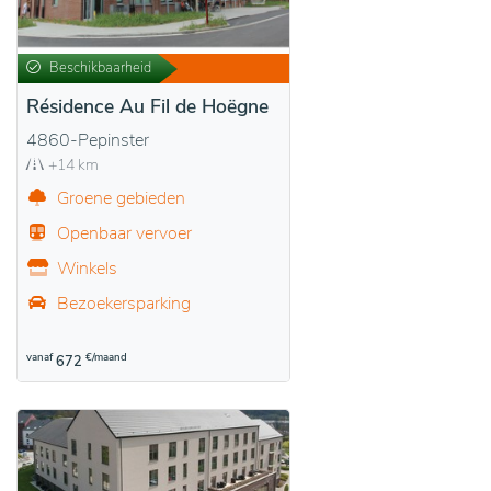
Beschikbaarheid
Résidence Au Fil de Hoëgne
4860-Pepinster
+14 km
Groene gebieden
Openbaar vervoer
Winkels
Bezoekersparking
vanaf
€/maand
672