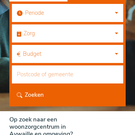
Periode
Zorg
Budget
Zoeken
Op zoek naar een
woonzorgcentrum in
Aywaille en omgeving?