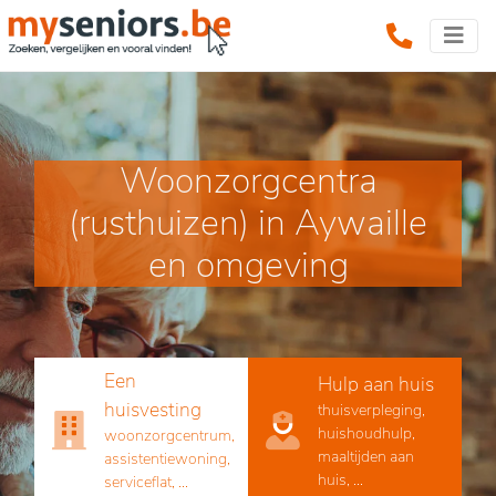
Woonzorgcentra
(rusthuizen) in Aywaille
en omgeving
Een
Hulp aan huis
huisvesting
thuisverpleging,
huishoudhulp,
woonzorgcentrum,
maaltijden aan
assistentiewoning,
huis, ...
serviceflat, ...