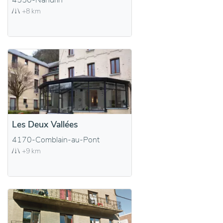
4550-Nandrin
+8 km
Les Deux Vallées
4170-Comblain-au-Pont
+9 km