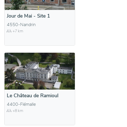
Jour de Mai - Site 1
4550-Nandrin
+7 km
Le Château de Ramioul
4400-Flémalle
+8 km