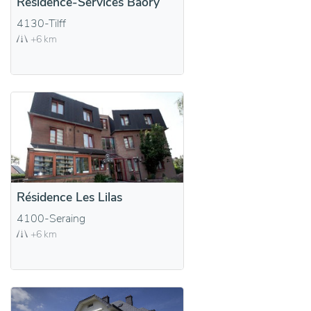
Résidence-Services Baory
4130-Tilff
+6 km
Résidence Les Lilas
4100-Seraing
+6 km