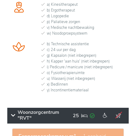
a) Kinesitherapeut
b) Ergotherapeut
d) Logopedie
p) Paliatieve zorgen
v) Medische nachtbewaking
w) Noodoproepsysteem
b) Technische assistentie
c) 24 uur per dag
g) Kapsalon (niet inbegrepen)
h) Kapper 'aan huis' (niet inbegrepen)
i) Pedicure / manicure (niet inbegrepen)
o) Fysiotherapieruimte
u) Wasserij (niet inbegrepen)
x) Bedlinnen
y) Incontinentiemateriaal
Woonzorgcentrum
25
"RVT"