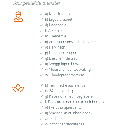
Voorgestelde diensten
a) Kinesitherapeut
b) Ergotherapeut
d) Logopedie
l) Alzheimer
m) Dementie
n) Zorg voor verwarde personen
o) Parkinson
p) Paliatieve zorgen
q) Beschermde unit
u) Weggelopen bewoners
v) Medische nachtbewaking
w) Noodoproepsysteem
b) Technische assistentie
c) 24 uur per dag
g) Kapsalon (niet inbegrepen)
i) Pedicure / manicure (niet inbegrepen)
o) Fysiotherapieruimte
u) Wasserij (niet inbegrepen)
x) Bedlinnen
y) Incontinentiemateriaal