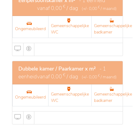
Eenpersoonskamer x m²
- 1 eenheid
€
vanaf
0,00
/ dag
€
(+/-
0,00
/ maand)
Gemeenschappelijke
Gemeenschappelijke
Ongemeubileerd
WC
badkamer
Dubbele kamer / Paarkamer x m²
- 1
€
eenheid
vanaf
0,00
/ dag
€
(+/-
0,00
/ maand)
Gemeenschappelijke
Gemeenschappelijke
Ongemeubileerd
WC
badkamer