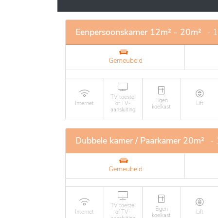
familierelaties versterkt in deze rustgeve
Eenpersoonskamer 12m² - 20m²
- 
Gemeubeld
TV toestel
Eigen
Internet
of TV-
Lift
koelkast
aansluiting
Dubbele kamer / Paarkamer 20m²
- 
Gemeubeld
TV toestel
Eigen
Internet
of TV-
Lift
koelkast