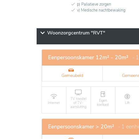
p) Paliatieve zorgen
v) Medische nachtbewaking
Woonzorgcentrum "RVT"
Eenpersoonskamer 12m² - 20m²
- 
Gemeubeld
Gemeens
TV toestel
Eigen
Internet
of TV-
Lift
koelkast
aansluiting
Eenpersoonskamer > 20m²
- 1 eenh