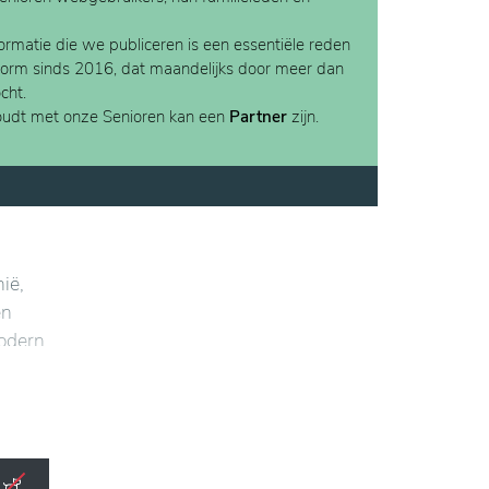
rmatie die we publiceren is een essentiële reden
form sinds 2016, dat maandelijks door meer dan
cht.
houdt met onze Senioren kan een
Partner
zijn.
ië,
en
modern
jn
eren.
tig