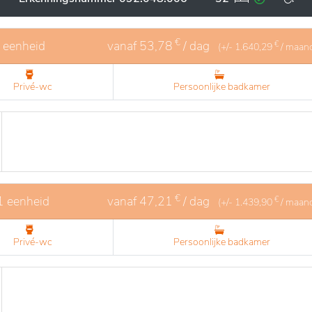
nde en zorgzame omgeving.
€
1 eenheid
vanaf
53,78
/ dag
€
(+/-
1.640,29
/ maan
Privé-wc
Persoonlijke badkamer
€
1 eenheid
vanaf
47,21
/ dag
€
(+/-
1.439,90
/ maan
Privé-wc
Persoonlijke badkamer