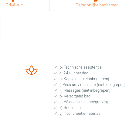
Privé-wc
Persoonlijke badkamer
b) Technische assistentie
c) 24 uur per dag
g) Kapsalon (niet inbegrepen)
i) Pedicure / manicure (niet inbegrepen)
k) Massages (niet inbegrepen)
p) Verzorgend bad
u) Wasserij (niet inbegrepen)
x) Bedlinnen
y) Incontinentiemateriaal