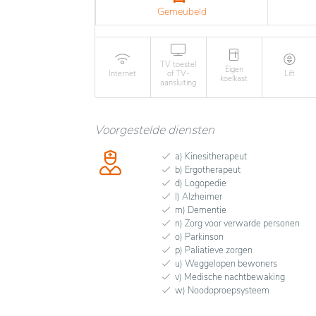
Gemeubeld
TV toestel
Eigen
Internet
of TV-
Lift
koelkast
aansluiting
Voorgestelde diensten
a) Kinesitherapeut
b) Ergotherapeut
d) Logopedie
l) Alzheimer
m) Dementie
n) Zorg voor verwarde personen
o) Parkinson
p) Paliatieve zorgen
u) Weggelopen bewoners
v) Medische nachtbewaking
w) Noodoproepsysteem