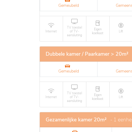
Gemeubeld
Gemeens
TV toestel
Eigen
Internet
of TV-
Lift
koelkast
aansluiting
Dubbele kamer / Paarkamer > 20m²
Gemeubeld
Gemeens
TV toestel
Eigen
Internet
of TV-
Lift
koelkast
aansluiting
Gezamenlijke kamer 20m²
- 1 eenhe