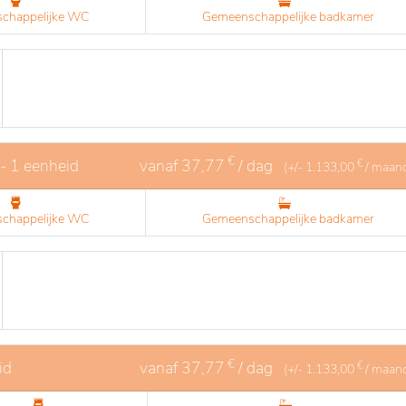
chappelijke WC
Gemeenschappelijke badkamer
€
- 1 eenheid
vanaf
37,77
/ dag
€
(+/-
1.133,00
/ maan
chappelijke WC
Gemeenschappelijke badkamer
€
id
vanaf
37,77
/ dag
€
(+/-
1.133,00
/ maan