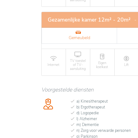
aansluiting
Gezamenlijke kamer 12m² - 20m²
-
Gemeubeld
TV toestel
Eigen
Internet
of TV-
Lift
koelkast
aansluiting
Voorgestelde diensten
a) Kinesitherapeut
b) Ergotherapeut
d) Logopedie
l) Alzheimer
m) Dementie
n) Zorg voor verwarde personen
o) Parkinson