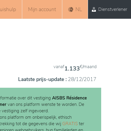
uishulp
Mijn account
NL
Dienstverlener
vanaf
€/maand
1.133
Laatste prijs-update :
28/12/2017
nformatie over dit vestiging
AISBS Résidence
ner
van ons platform wenste te worden. De
e vestiging zelf ingevoerd.
 ons platform om onberispelijk, ethisch
etrekking tot de gegevens die wij
GRATIS
ter
Senioren webgebruikers, hun familieleden en