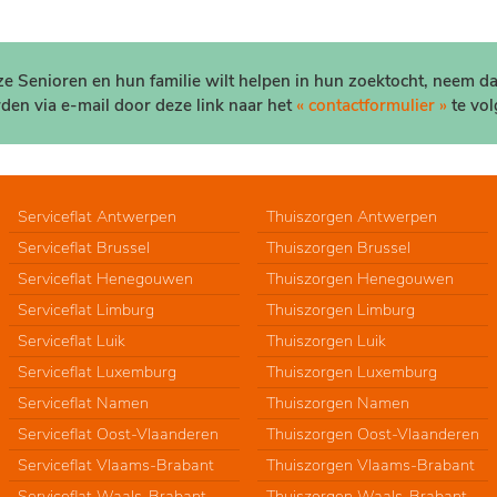
nze Senioren en hun familie wilt helpen in hun zoektocht, neem d
den via e-mail door deze link naar het
« contactformulier »
te vol
Serviceflat Antwerpen
Thuiszorgen Antwerpen
Serviceflat Brussel
Thuiszorgen Brussel
Serviceflat Henegouwen
Thuiszorgen Henegouwen
Serviceflat Limburg
Thuiszorgen Limburg
Serviceflat Luik
Thuiszorgen Luik
Serviceflat Luxemburg
Thuiszorgen Luxemburg
Serviceflat Namen
Thuiszorgen Namen
Serviceflat Oost-Vlaanderen
Thuiszorgen Oost-Vlaanderen
Serviceflat Vlaams-Brabant
Thuiszorgen Vlaams-Brabant
Serviceflat Waals-Brabant
Thuiszorgen Waals-Brabant