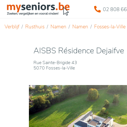
02 808 66
Verblijf
Rusthuis
Namen
Namen
Fosses-la-Ville
AISBS Résidence Dejaifve
Rue Sainte-Brigide 43
5070 Fosses-la-Ville