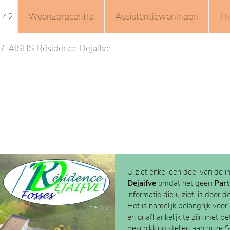
Woonzorgcentra
Assistentiewoningen
Th
 42
AISBS Résidence Dejaifve
U ziet enkel een deel van de i
Dejaifve
omdat het geen
Part
informatie die u ziet, is door d
Het is namelijk belangrijk voor
en onafhankelijk te zijn met b
beschikking stellen aan onze 