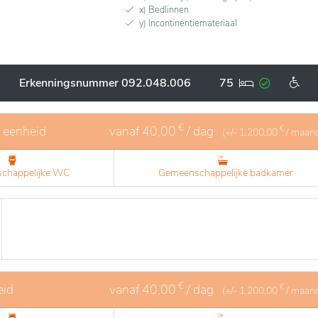
x) Bedlinnen
y) Incontinentiemateriaal
Erkenningsnummer 092.048.006
75
€
1 eenheid
vanaf
40,00
/ dag
€
(+/-
1.200,00
/ maan
chappelijke WC
Gemeenschappelijke badkamer
€
eid
vanaf
40,00
/ dag
€
(+/-
1.200,00
/ maan