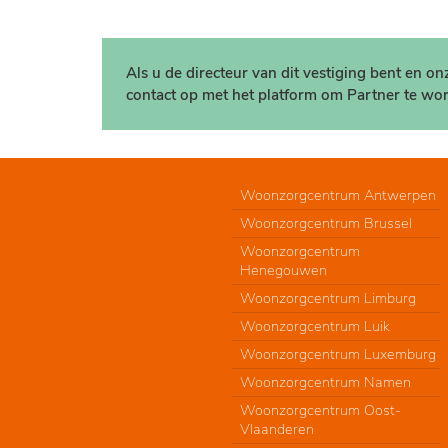
Als u de directeur van dit vestiging bent en o
contact op met het platform om Partner te wor
Woonzorgcentrum Antwerpen
Woonzorgcentrum Brussel
Woonzorgcentrum
Henegouwen
Woonzorgcentrum Limburg
Woonzorgcentrum Luik
Woonzorgcentrum Luxemburg
Woonzorgcentrum Namen
Woonzorgcentrum Oost-
Vlaanderen