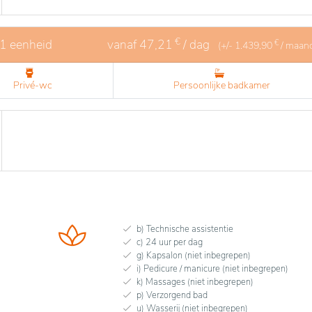
€
 1 eenheid
vanaf
47,21
/ dag
€
(+/-
1.439,90
/ maan
Privé-wc
Persoonlijke badkamer
b) Technische assistentie
c) 24 uur per dag
g) Kapsalon (niet inbegrepen)
i) Pedicure / manicure (niet inbegrepen)
k) Massages (niet inbegrepen)
p) Verzorgend bad
u) Wasserij (niet inbegrepen)