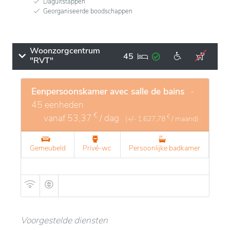
Daguitstappen
Georganiseerde boodschappen
Woonzorgcentrum
45
"RVT"
Eenpersoonskamer avec salle de bains
-
45 eenheden
€
vanaf
53,37
/ dag
€
(+/-
1.627,78
/ maand)
Gemeubeld
Privé-wc
Persoonlijke badkamer
Voorgestelde diensten