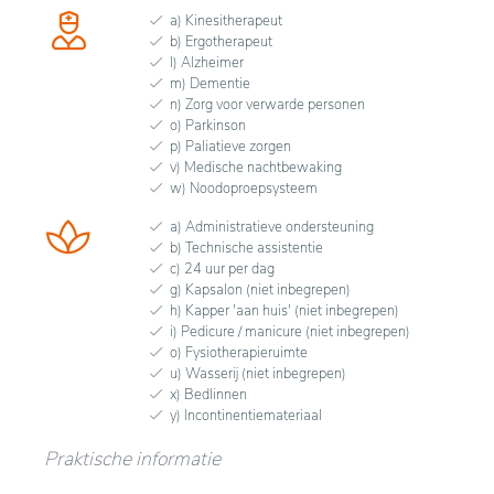
a) Kinesitherapeut
b) Ergotherapeut
l) Alzheimer
m) Dementie
n) Zorg voor verwarde personen
o) Parkinson
p) Paliatieve zorgen
v) Medische nachtbewaking
w) Noodoproepsysteem
a) Administratieve ondersteuning
b) Technische assistentie
c) 24 uur per dag
g) Kapsalon (niet inbegrepen)
h) Kapper 'aan huis' (niet inbegrepen)
i) Pedicure / manicure (niet inbegrepen)
o) Fysiotherapieruimte
u) Wasserij (niet inbegrepen)
x) Bedlinnen
y) Incontinentiemateriaal
Praktische informatie