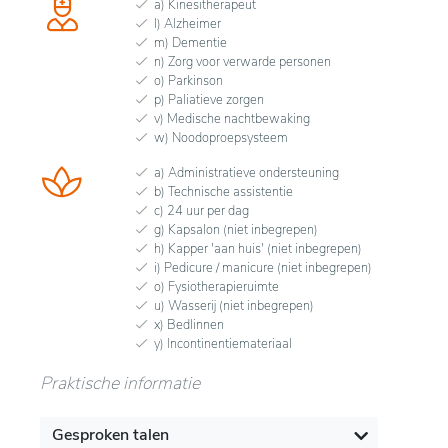
a) Kinesitherapeut
l) Alzheimer
m) Dementie
n) Zorg voor verwarde personen
o) Parkinson
p) Paliatieve zorgen
v) Medische nachtbewaking
w) Noodoproepsysteem
a) Administratieve ondersteuning
b) Technische assistentie
c) 24 uur per dag
g) Kapsalon (niet inbegrepen)
h) Kapper 'aan huis' (niet inbegrepen)
i) Pedicure / manicure (niet inbegrepen)
o) Fysiotherapieruimte
u) Wasserij (niet inbegrepen)
x) Bedlinnen
y) Incontinentiemateriaal
Praktische informatie
Gesproken talen