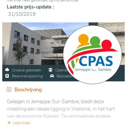
nummer hebt gevonden op MySeniors.be.
Laatste prijs-update :
31/10/2019
Groene gebieden
Openbaar vervoer
Winkels
Bewonersparking
Bezoekersparking
Dorp
Beschrijving
Gelegen in Jemeppe-Sur-Sambre, biedt deze
instelling een ideale ligging in Wallonië, in het hart
van de provincie Namen. De omliggende groene
omgeving creëert een rustige en vredige sfeer,
Lees meer