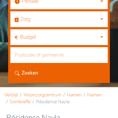
Periode
Zorg
Budget
Zoeken
Verblijf
Woonzorgcentrum
Namen
Namen
Sombreffe
Résidence Nayla
Résidence Nayla