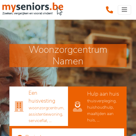
Woonzorgcentrum
Namen
Een
Hulp aan huis
huisvesting
thuisverpleging,
huishoudhulp,
woonzorgcentrum,
maaltijden aan
assistentiewoning,
huis, ...
serviceflat, ...