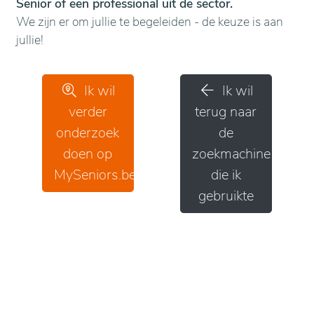
Senior of een professional uit de sector.
We zijn er om jullie te begeleiden - de keuze is aan
jullie!
Ik wil
Ik wil
verder
terug naar
onderzoek
de
doen op
zoekmachine
MySeniors.be
die ik
gebruikte