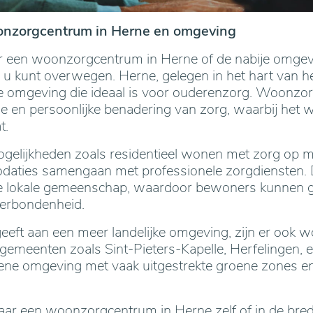
onzorgcentrum in Herne en omgeving
r een woonzorgcentrum in Herne of de nabije omgevin
e u kunt overwegen. Herne, gelegen in het hart van he
jke omgeving die ideaal is voor ouderenzorg. Woonzor
 en persoonlijke benadering van zorg, waarbij het w
t.
mogelijkheden zoals residentieel wonen met zorg op m
aties samengaan met professionele zorgdiensten. D
de lokale gemeenschap, waardoor bewoners kunnen g
erbondenheid.
eeft aan een meer landelijke omgeving, zijn er ook 
emeenten zoals Sint-Pieters-Kapelle, Herfelingen, 
rene omgeving met vaak uitgestrekte groene zones en
aar een woonzorgcentrum in Herne zelf of in de bred