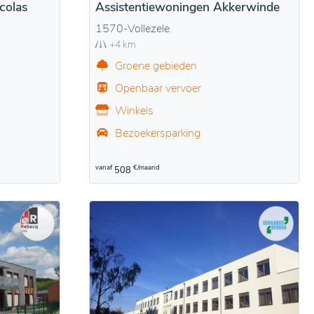
colas
Assistentiewoningen Akkerwinde
1570-Vollezele
+4 km
Groene gebieden
Openbaar vervoer
Winkels
Bezoekersparking
vanaf
€/maand
508