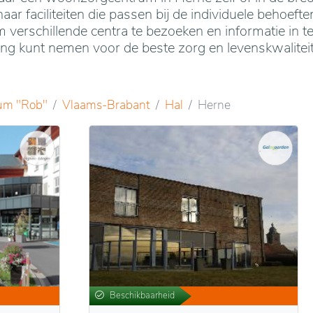
naar faciliteiten die passen bij de individuele behoeft
 verschillende centra te bezoeken en informatie in t
g kunt nemen voor de beste zorg en levenskwaliteit
um "Rob"
Vlaams-Brabant
Hal
Herne
Beschikbaarheid