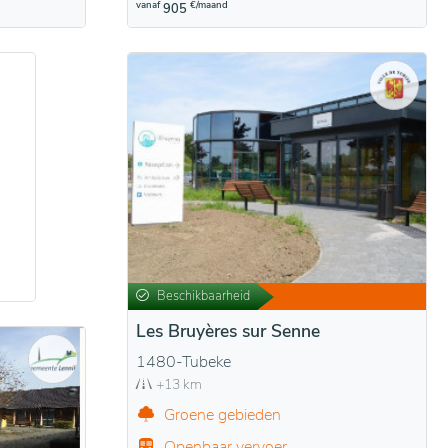
vanaf
€/maand
905
Beschikbaarheid
Les Bruyères sur Senne
1480-Tubeke
+13 km
Groene gebieden
Openbaar vervoer