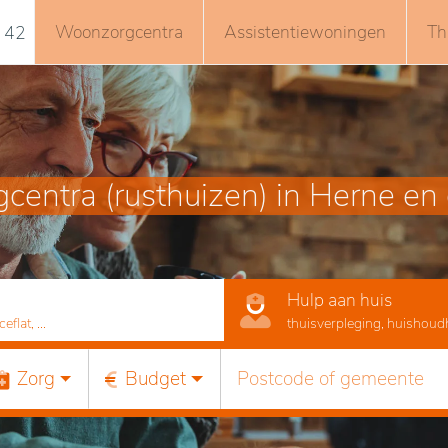
Woonzorgcentra
Assistentiewoningen
Th
 42
entra (rusthuizen) in Herne e
Hulp aan huis
lat, ...
thuisverpleging, huishoudhu
Zorg
Budget