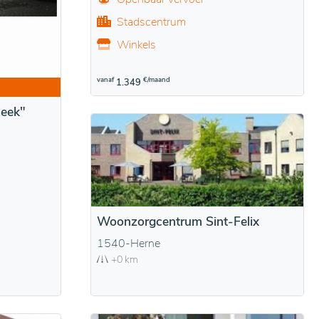
Stadscentrum
Winkels
vanaf
€/maand
1.349
leek"
Woonzorgcentrum Sint-Felix
1540-Herne
+0 km