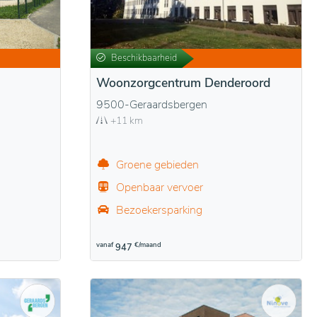
Beschikbaarheid
Woonzorgcentrum Denderoord
9500-Geraardsbergen
+11 km
Groene gebieden
Openbaar vervoer
Bezoekersparking
vanaf
€/maand
947