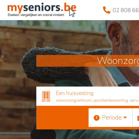
02 808 66
Woonzorgc
Een huisvesting
woonzorgcentrum, assistentiewoning, servicef
Periode