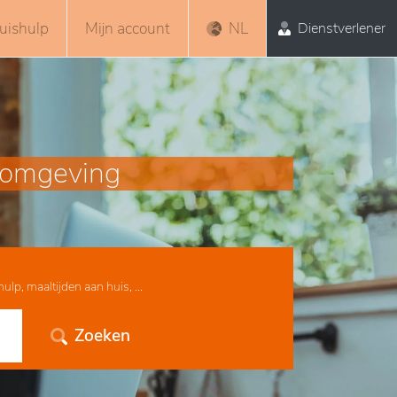
uishulp
Mijn account
NL
Dienstverlener
n omgeving
lp, maaltijden aan huis, ...
Zoeken