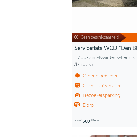
Geen beschikbaarheid
Serviceflats WCD "Den B
1750-Sint-Kwintens-Lennik
+13 km
Groene gebieden
Openbaar vervoer
Bezoekersparking
Dorp
vanaf
€/maand
600