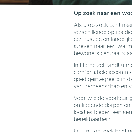
Op zoek naar een wo
Als u op zoek bent naa
verschillende opties di
een rustige en landeli
streven naar een warme
bewoners centraal staa
In Herne zelf vindt u 
comfortabele accommod
goed geïntegreerd in 
van gemeenschap en v
Voor wie de voorkeur g
omliggende dorpen en g
locaties bieden een se
bereikbaarheid.
Of u nu op zoek bent n