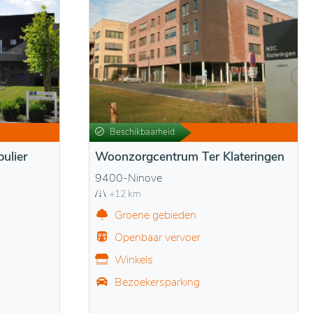
Beschikbaarheid
ulier
Woonzorgcentrum Ter Klateringen
9400-Ninove
+12 km
Groene gebieden
Openbaar vervoer
Winkels
Bezoekersparking