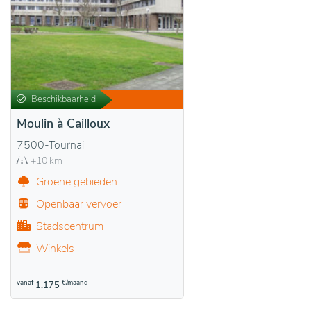
Beschikbaarheid
Moulin à Cailloux
7500-Tournai
+10 km
Groene gebieden
Openbaar vervoer
Stadscentrum
Winkels
vanaf
€/maand
1.175