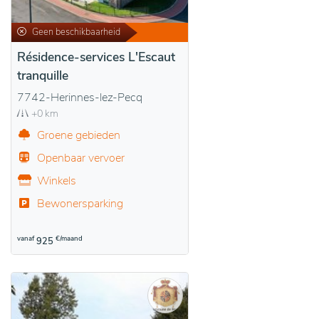
Geen beschikbaarheid
Résidence-services L'Escaut
tranquille
7742-Herinnes-lez-Pecq
+0 km
Groene gebieden
Openbaar vervoer
Winkels
Bewonersparking
vanaf
€/maand
925