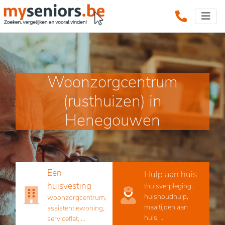
Woonzorgcentrum
(rusthuizen) in
Henegouwen
Een
Hulp aan huis
huisvesting
thuisverpleging,
huishoudhulp,
woonzorgcentrum,
maaltijden aan
assistentiewoning,
huis, ...
serviceflat, ...