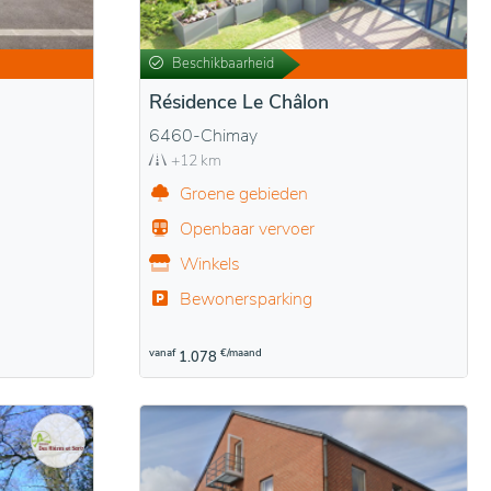
Beschikbaarheid
Résidence Le Châlon
6460-Chimay
+12 km
Groene gebieden
Openbaar vervoer
Winkels
Bewonersparking
vanaf
€/maand
1.078