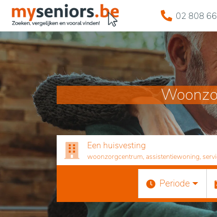
02 808 66
Woonzor
Een huisvesting
woonzorgcentrum, assistentiewoning, servicef
Periode