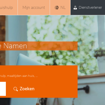
uishulp
Mijn account
NL
Dienstverlener
ie Namen
lp, maaltijden aan huis, ...
Zoeken