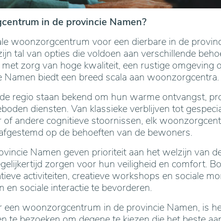
centrum in de provincie Namen?
ale woonzorgcentrum voor een dierbare in de provi
 zijn tal van opties die voldoen aan verschillende beh
g met zorg van hoge kwaliteit, een rustige omgeving 
ncie Namen biedt een breed scala aan woonzorgcentra.
e regio staan bekend om hun warme ontvangst, prof
eboden diensten. Van klassieke verblijven tot gespeci
of andere cognitieve stoornissen, elk woonzorgcen
jn afgestemd op de behoeften van de bewoners.
provincie Namen geven prioriteit aan het welzijn van
egelijkertijd zorgen voor hun veiligheid en comfort. 
ieve activiteiten, creatieve workshops en sociale 
 en sociale interactie te bevorderen.
r een woonzorgcentrum in de provincie Namen, is he
gen te bezoeken om degene te kiezen die het beste aa