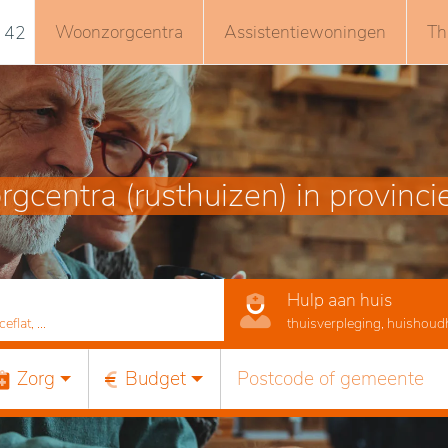
Woonzorgcentra
Assistentiewoningen
Th
 42
gcentra (rusthuizen) in provinc
Hulp aan huis
lat, ...
thuisverpleging, huishoudhu
Zorg
Budget