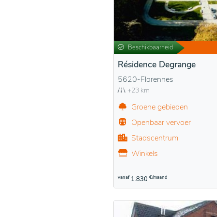
Beschikbaarheid
Résidence Degrange
5620-Florennes
+23 km
Groene gebieden
Openbaar vervoer
Stadscentrum
Winkels
vanaf
€/maand
1.830