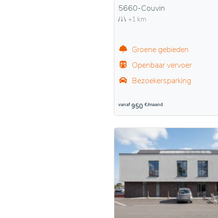
5660-Couvin
+1 km
Groene gebieden
Openbaar vervoer
Bezoekersparking
vanaf
€/maand
950