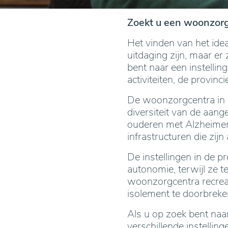
Zoekt u een woonzorg
Het vinden van het ide
uitdaging zijn, maar er
bent naar een instellin
activiteiten, de provi
De woonzorgcentra in d
diversiteit van de aang
ouderen met Alzheimer 
infrastructuren die zi
De instellingen in de 
autonomie, terwijl ze t
woonzorgcentra recreat
isolement te doorbreken
Als u op zoek bent naa
verschillende instellin