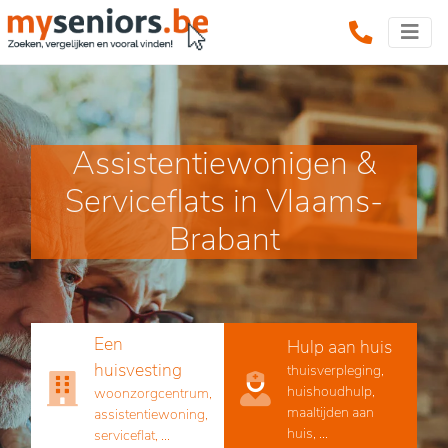
Assistentiewonigen &
Serviceflats in Vlaams-
Brabant
Een
Hulp aan huis
huisvesting
thuisverpleging,
huishoudhulp,
woonzorgcentrum,
maaltijden aan
assistentiewoning,
huis, ...
serviceflat, ...