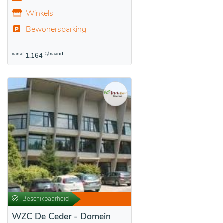
Winkels
Bewonersparking
vanaf
€/maand
1.164
Beschikbaarheid
WZC De Ceder - Domein