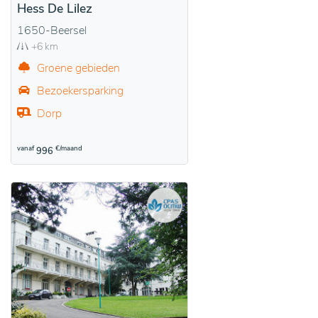
Hess De Lilez
1650-Beersel
+6 km
Groene gebieden
Bezoekersparking
Dorp
vanaf
€/maand
996