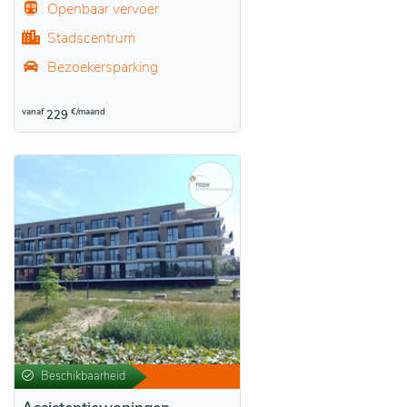
Openbaar vervoer
Stadscentrum
Bezoekersparking
vanaf
€/maand
229
Beschikbaarheid