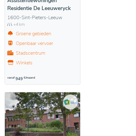
Assistentiewoningen
Residentie De Leeuweryck
1600-Sint-Pieters-Leeuw
+4 km
Groene gebieden
Openbaar vervoer
Stadscentrum
Winkels
vanaf
€/maand
949