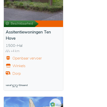
Beschikbaarheid
Assitentiewoningen Ten
Hove
1500-Hal
+4 km
Openbaar vervoer
Winkels
Dorp
vanaf
€/maand
572