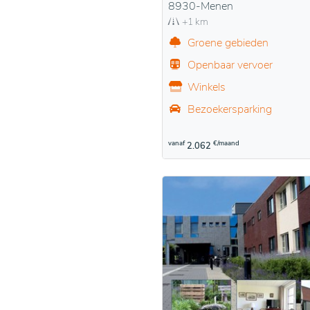
8930-Menen
+1 km
Groene gebieden
Openbaar vervoer
Winkels
Bezoekersparking
vanaf
€/maand
2.062