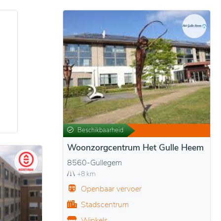
Beschikbaarheid
Woonzorgcentrum Het Gulle Heem
8560-Gullegem
+8 km
Openbaar vervoer
Stadscentrum
Winkels