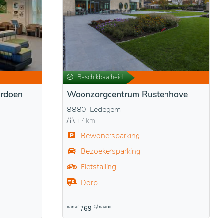
Beschikbaarheid
rdoen
Woonzorgcentrum Rustenhove
8880-Ledegem
+7 km
Bewonersparking
Bezoekersparking
Fietstalling
Dorp
vanaf
€/maand
769