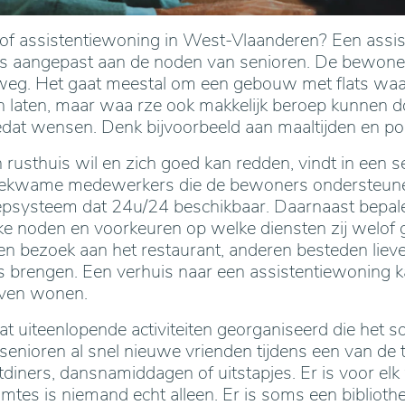
t of assistentiewoning in West-Vlaanderen? Een assi
 is aangepast aan de noden van senioren. De bewone
 weg. Het gaat meestal om een gebouw met flats waar
 laten, maar waa rze ook makkelijk beroep kunnen d
edat wensen. Denk bijvoorbeeld aan maaltijden en po
 rusthuis wil en zich goed kan redden, vindt in een s
bekwame medewerkers die de bewoners ondersteunen.
psysteem dat 24u/24 beschikbaar. Daarnaast bepa
ke noden en voorkeuren op welke diensten zij welof
 bezoek aan het restaurant, anderen besteden liever
brengen. Een verhuis naar een assistentiewoning k
ijven wonen.
 uiteenlopende activiteiten georganiseerd die het so
enioren al snel nieuwe vrienden tijdens een van de 
stdiners, dansnamiddagen of uitstapjes. Er is voor elk 
tes is niemand echt alleen. Er is soms een bibliothe