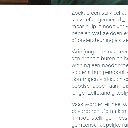
Zoekt u een servicefla
serviceflat genoemd _
maar hulp is nooit ver
bepalen wat ze doen en
of ondersteuning als z
Wie (nog) niet naar een
seniorenals buren en 
woning een noodoproe
volgens hun persoonlij
Sommigen verkiezen een
boodschappen aan huis 
langer zelfstandig tebl
Vaak worden er heel wat
bevorderen. Zo maken s
filmvoorstellingen, fee
gemeenschappelijke ruim