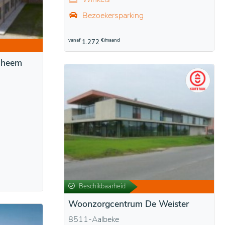
Bezoekersparking
vanaf
€/maand
1.272
nheem
Beschikbaarheid
Woonzorgcentrum De Weister
8511-Aalbeke