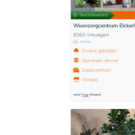
Beschikbaarheid
Woonzorgcentrum Elckerl
8560-Wevelgem
+4 km
Groene gebieden
Openbaar vervoer
Stadscentrum
Winkels
vanaf
€/maand
726