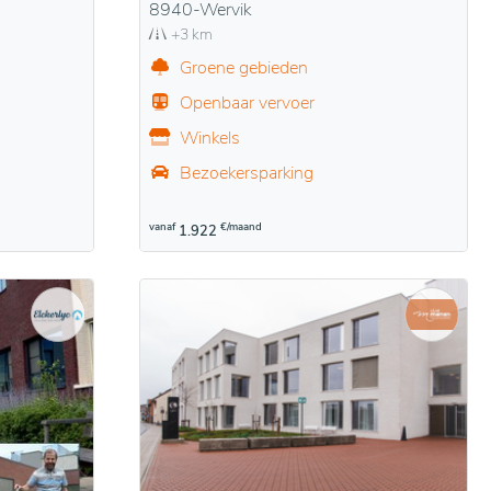
8940-Wervik
+3 km
Groene gebieden
Openbaar vervoer
Winkels
Bezoekersparking
vanaf
€/maand
1.922