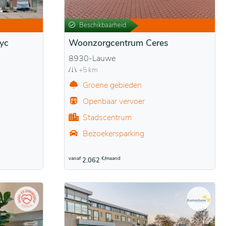
Beschikbaarheid
yc
Woonzorgcentrum Ceres
8930-Lauwe
+5 km
Groene gebieden
Openbaar vervoer
Stadscentrum
Bezoekersparking
vanaf
€/maand
2.062