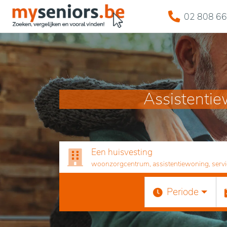
02 808 66
Assistentie
Een huisvesting
woonzorgcentrum, assistentiewoning, servicef
Periode