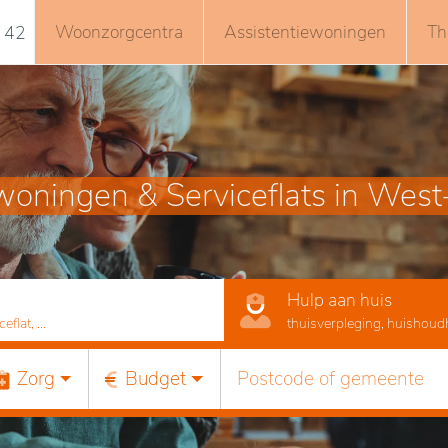
Woonzorgcentra
Assistentiewoningen
Th
 42
woningen & Serviceflats in Wes
Hulp aan huis
lat, ...
thuisverpleging, huishoudhu
Zorg
Budget