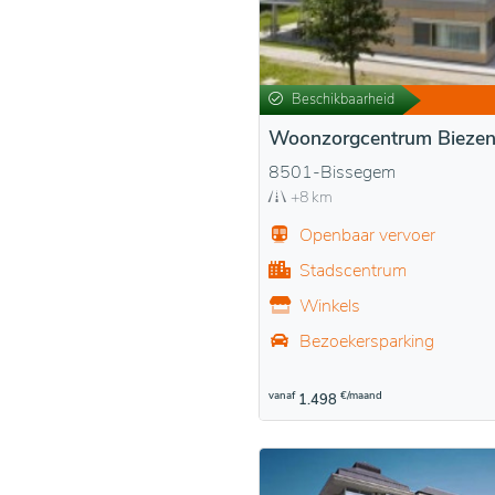
Beschikbaarheid
Woonzorgcentrum Bieze
8501-Bissegem
+8 km
Openbaar vervoer
Stadscentrum
Winkels
Bezoekersparking
vanaf
€/maand
1.498