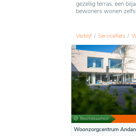
gezellig terras, een bil
bewoners wonen zelfsta
Verblijf
Serviceflats
W
Beschikbaarheid
Woonzorgcentrum Andan