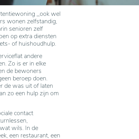
stentiewoning _ook wel
rs wonen zelfstandig,
in senioren zelf
oen op extra diensten
ets- of huishoudhulp.
erviceflat andere
 Zo is er in elke
len de bewoners
 geen beroep doen.
 de was uit of laten
an zo een hulp zijn om
ciale contact
turnlessen,
wat wils. In de
ek, een restaurant, een