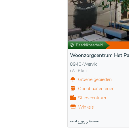
Beschikbaarheid
Woonzorgcentrum Het Pa
8940-Wervik
+6 km
Groene gebieden
Openbaar vervoer
Stadscentrum
Winkels
vanaf
€/maand
1.995