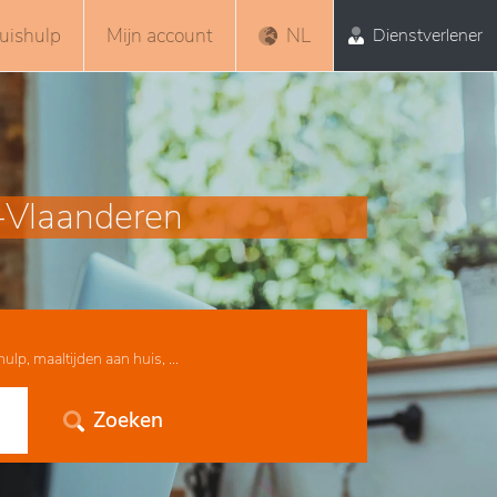
uishulp
Mijn account
NL
Dienstverlener
t-Vlaanderen
lp, maaltijden aan huis, ...
Zoeken