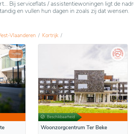
jart… Bij serviceflats / assistentiewoningen ligt de n
ndig en vullen hun dagen in zoals zij dat wensen.
est-Vlaanderen
Kortrijk
Beschikbaarheid
te
Woonzorgcentrum Ter Beke