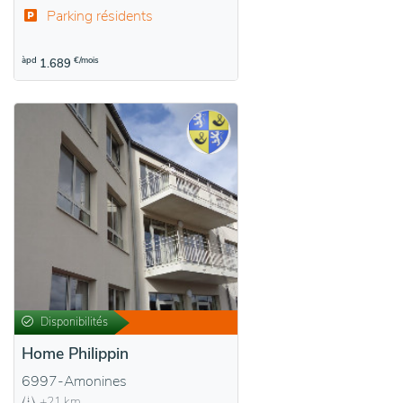
Parking résidents
àpd
€/mois
1.689
Disponibilités
Home Philippin
6997-Amonines
+21 km