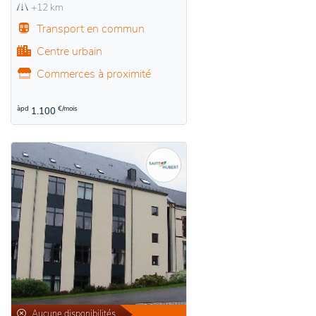
+12 km
Transport en commun
Centre urbain
Commerces à proximité
àpd
€/mois
1.100
Aucune disponibilités