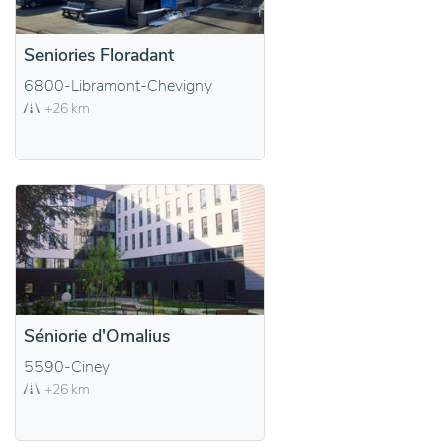
Seniories Floradant
6800-Libramont-Chevigny
+26 km
Séniorie d'Omalius
5590-Ciney
+26 km