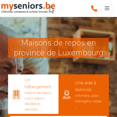
Maisons de repos en
province de Luxembourg
Un
Une aide à
hébergement
domicile
maison de repos,
infirmière, aide-
court-séjour,
ménagère, repas,
résidence-
...
services, ...