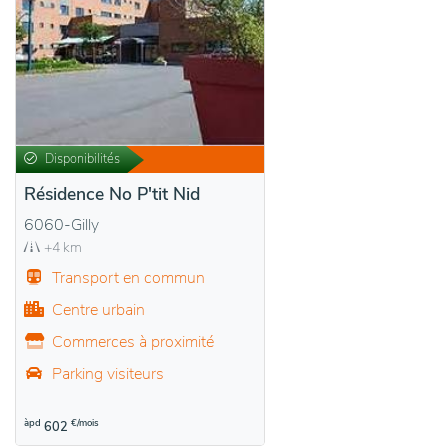
Disponibilités
Résidence No P'tit Nid
6060-Gilly
+4 km
Transport en commun
Centre urbain
Commerces à proximité
Parking visiteurs
àpd
€/mois
602