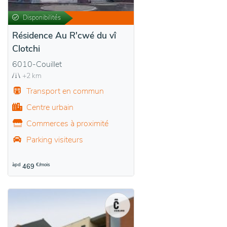
Disponibilités
Résidence Au R'cwé du vî
Clotchi
6010-Couillet
+2 km
Transport en commun
Centre urbain
Commerces à proximité
Parking visiteurs
àpd
€/mois
469