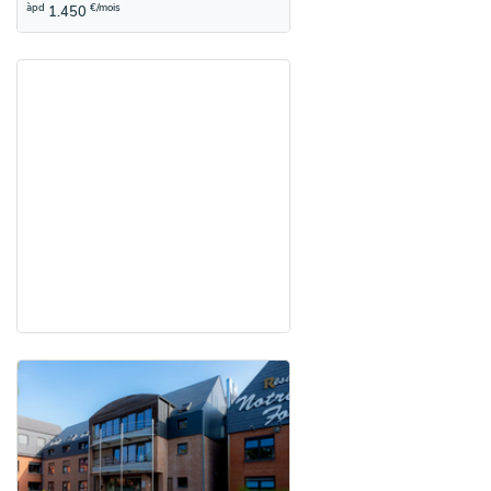
àpd
€/mois
1.450