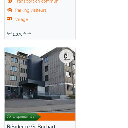
Transport en commun
Parking visiteurs
Village
àpd
€/mois
1.070
Disponibilités
Résidence G. Brichart