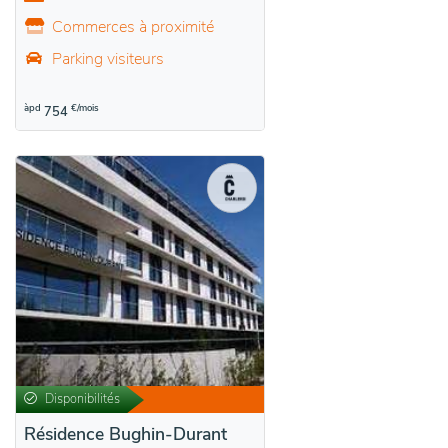
Commerces à proximité
Parking visiteurs
àpd
€/mois
754
Disponibilités
Résidence Bughin-Durant