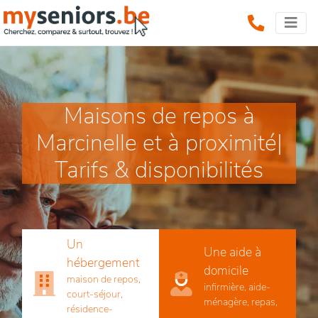
Maisons de repos à
Marcinelle et à proximité|
Tarifs & disponibilités
Un
Une aide à
hébergement
domicile
maison de repos,
infirmière, aide-
court-séjour,
ménagère, repas,
résidence-
...