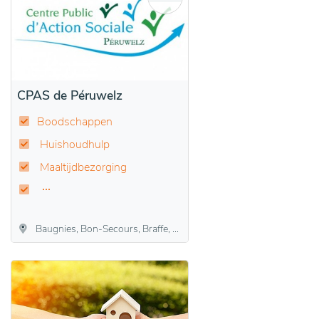
CPAS de Péruwelz
Boodschappen
Huishoudhulp
Maaltijdbezorging
Baugnies, Bon-Secours, Braffe, Brasmenil, Bury, Callenelle, Péruwelz, Roucourt, Wasmes-Audemez-Briffoeil, Wiers