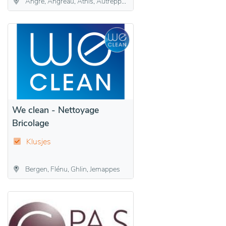
Angre, Angreau, Athis, Autreppe, Erquennes, Fayt-le-Franc, Honnelles, Marchipont, Montignies-sur-Roc, Onnezies, Roisin
We clean - Nettoyage
Bricolage
Klusjes
Bergen, Flénu, Ghlin, Jemappes