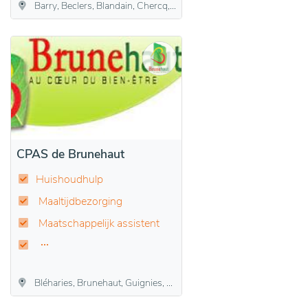
Barry, Beclers, Blandain, Chercq, Ere, Esplechin, Froidmont, Froyennes, Gaurain-Ramecroix, Havinnes, Hertain, Kain, La Glanerie, Lamain, Marquain, Maulde, Melles, Mont-Saint-Aubert, Mourcourt, Orcq, Quartes, Ramegnies-Chin, Rumes, Rumillies, Saint-Maur, Taintignies, Templeuve, Thimougies, Tournai, Vaulx, Vezon, Warchin, Willemeau
CPAS de Brunehaut
Huishoudhulp
Maaltijdbezorging
Maatschappelijk assistent
Bléharies, Brunehaut, Guignies, Hollain, Howardries, Jollain-Merlin, Laplaigne, Lesdain, Rongy, Wez-Velvain