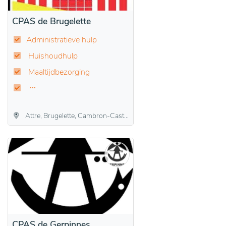
CPAS de Brugelette
Administratieve hulp
Huishoudhulp
Maaltijdbezorging
Attre, Brugelette, Cambron-Casteau, Gages, Mévergnies-lez-Lens
CPAS de Gerpinnes