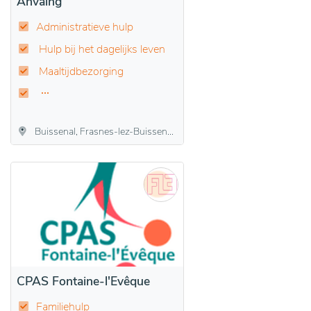
Anvaing
Administratieve hulp
Hulp bij het dagelijks leven
Maaltijdbezorging
Buissenal, Frasnes-lez-Buissenal, Hacquegnies, Herquegies, Montroeul-au-Bois, Moustier, Oeudeghien
CPAS Fontaine-l'Evêque
Familiehulp