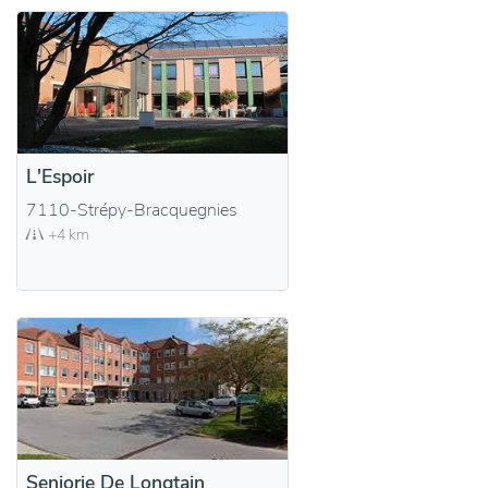
L'Espoir
7110-Strépy-Bracquegnies
+4 km
Seniorie De Longtain