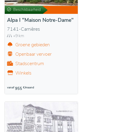
Beschikbaarheid
Alpa I "Maison Notre-Dame"
7141-Carnières
+9 km
Groene gebieden
Openbaar vervoer
Stadscentrum
Winkels
vanaf
€/maand
955