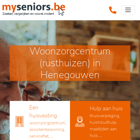
Woonzorgcentrum
(rusthuizen) in
Henegouwen
Een
Hulp aan huis
huisvesting
thuisverpleging,
huishoudhulp,
woonzorgcentrum,
maaltijden aan
assistentiewoning,
huis, ...
serviceflat, ...